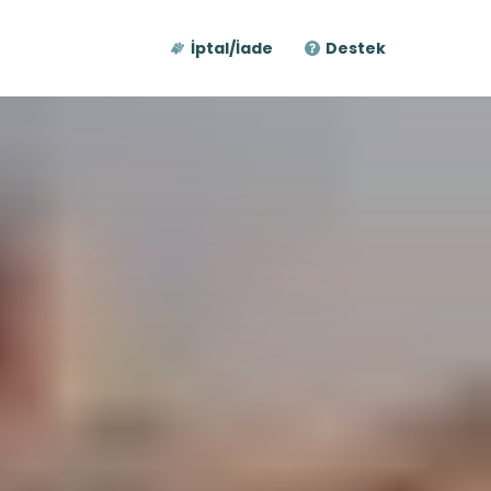
İptal/İade
Destek