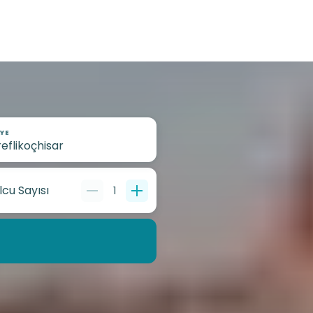
YE
lcu Sayısı
1