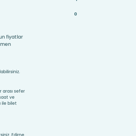
0
un fiyatlar
hemen
bilirsiniz.
 arası sefer
 saat ve
ile bilet
siniz. Edirne