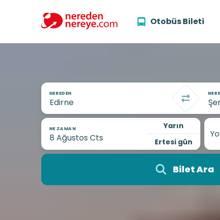
Otobüs Bileti
NEREDEN
NERE
Yarın
NE ZAMAN
Yo
Ertesi gün
Bilet Ara