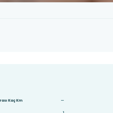
Arası Kaç Km
—
1