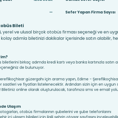
—
Sefer Yapan Firma Sayısı
obüs Bileti
i, yerel ve ulusal birçok otobüs firması seçeneği ve en uyg
lay adımla biletinizi dakikalar içerisinde satın alabilir, 
rim?
iletlerini birkaç adımda kredi kartı veya banka kartınızla satın ala
seçeneğiniz de bulunuyor.
flikoçhisar güzergahı için arama yapın, Edirne - Şereflikoçhisar
saatleri ve fiyatları listelenecektir. Ardından sizin için en uygun
n! Biletiniz online olarak oluşturulacak, tarafınıza sms ve email yolu 
inde Ulaşım
 otogarları, otobüs firmalarının şubelerini ve şube telefonlarını
 içi ulaşım bilgileri için ilgili şehrin otogar sayfasını inceleyebilir