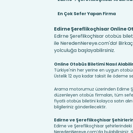
En Çok Sefer Yapan Firma
Edirne Şereflikoçhisar Online Ot
Edirne Şereflikoçhisar otobüs bilet
ile NeredenNereye.com'da! Birkaç ko
yolculuğa başlayabilirsiniz.
Online Otobüs Biletimi Nasıl Alabili
Türkiye'nin her yerine en uygun otobüs b
Üstelik 12 aya kadar taksit ile ödeme 
Arama motorumuz üzerinden Edirne Şere
düzenleyen otobüs firmaları, tüm sefer 
fiyatlı otobüs biletini kolayca satın alı
bilgileriniz gönderilecektir.
Edirne ve Şereflikoçhisar Şehirler
Edirne ve Şereflikoçhisar şehirlerindeki
NeredenNereye.com’da bulabilirsiniz. Şehir