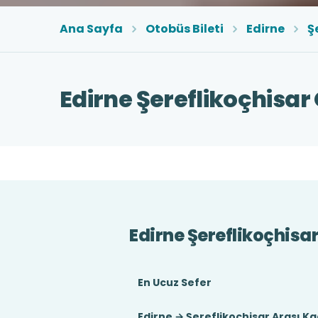
Ana Sayfa
Otobüs Bileti
Edirne
Ş
Edirne Şereflikoçhisar 
Edirne Şereflikoçhisar
En Ucuz Sefer
Edirne → Şereflikoçhisar Arası Ka