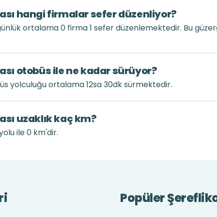
rası hangi firmalar sefer düzenliyor?
 günlük ortalama 0 firma 1 sefer düzenlemektedir. Bu güz
rası otobüs ile ne kadar sürüyor?
obüs yolculuğu ortalama 12sa 30dk sürmektedir.
rası uzaklık kaç km?
olu ile 0 km'dir.
ri
Popüler Şereflik