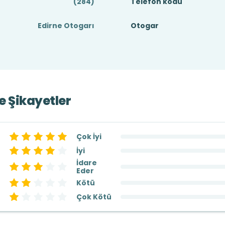
(284)
Telefon kodu
Edirne Otogarı
Otogar
ve Şikayetler
Çok İyi
İyi
İdare
Eder
Kötü
Çok Kötü