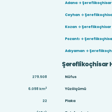
Adana → Şereflikoçhisar
Ceyhan → Şereflikoçhis
Kozan → Şereflikoçhisar
Pozantı → Şereflikoçhis
Adıyaman → Şereflikoçh
Şereflikoçhisar
279.508
Nüfus
2
6.098
km
Yüzölçümü
22
Plaka