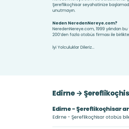
Şereflikoçhisar seyahatinize başlamada
unutmayın.
Neden NeredenNereye.com?
NeredenNereye.com, 1999 yılından bu 
200’den fazla otobüs firması ile birlik
İyi Yolculuklar Dileriz...
Edirne → Şereflikoçhi
Edirne - Şereflikoçhisar ar
Edirne - Şereflikoçhisar otobüs bil