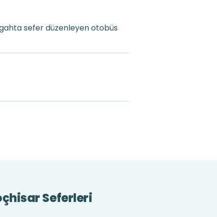
ergahta sefer düzenleyen otobüs
oçhisar Seferleri