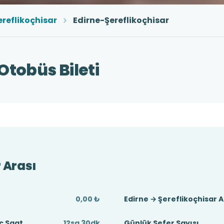
ereflikoçhisar
Edirne-Şereflikoçhisar
Otobüs Bileti
 Arası
0,00 ₺
Edirne → Şereflikoçhisar 
ç Saat
12sa 30dk
Günlük Sefer Sayısı