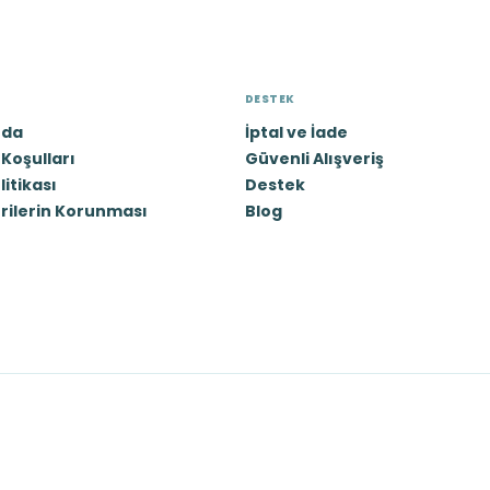
DESTEK
zda
İptal ve İade
Koşulları
Güvenli Alışveriş
olitikası
Destek
erilerin Korunması
Blog