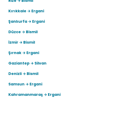
Rize → Bismil
Kırıkkale → Ergani
Şanlıurfa → Ergani
Düzce → Bismil
İzmir → Bismil
Şırnak → Ergani
Gaziantep → Silvan
Denizli → Bismil
Samsun → Ergani
Kahramanmaraş → Ergani