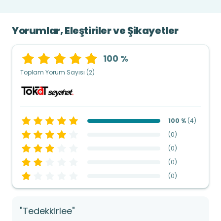
Yorumlar, Eleştiriler ve Şikayetler
100 %
Toplam Yorum Sayısı (2)
100 %
(
4
)
(
0
)
(
0
)
(
0
)
(
0
)
"Tedekkirlee"