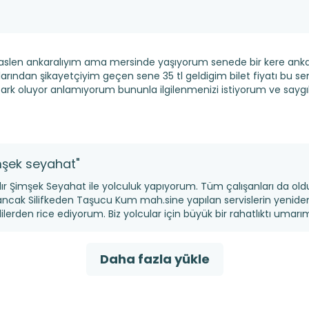
aslen ankaralıyım ama mersinde yaşıyorum senede bir kere ank
larından şikayetçiyim geçen sene 35 tl geldigim bilet fiyatı bu sen
l fark oluyor anlamıyorum bununla ilgilenmenizi istiyorum ve say
mşek seyahat"
dır Şimşek Seyahat ile yolculuk yapıyorum. Tüm çalışanları da oldu
ancak Silifkeden Taşucu Kum mah.sine yapılan servislerin yeniden
lilerden rice ediyorum. Biz yolcular için büyük bir rahatlıktı umarı
Daha fazla yükle