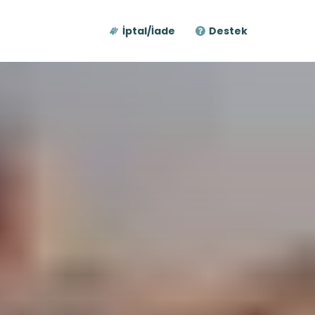
İptal/İade
Destek