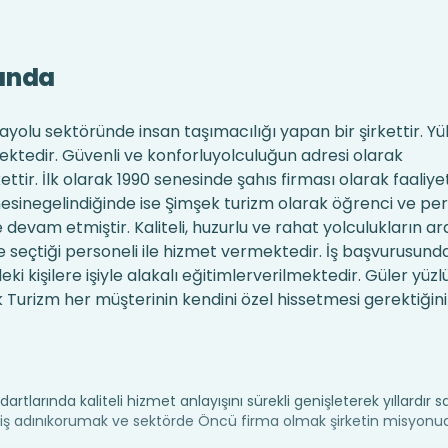
ında
yolu sektöründe insan taşımacılığı yapan bir şirkettir. Y
ektedir. Güvenli ve konforluyolculuğun adresi olarak
ettir. İlk olarak 1990 senesinde şahıs firması olarak faaliye
sinegelindiğinde ise Şimşek turizm olarak öğrenci ve pe
ne devam etmiştir. Kaliteli, huzurlu ve rahat yolculukların a
ikle seçtiği personeli ile hizmet vermektedir. İş başvurusund
i kişilere işiyle alakalı eğitimlerverilmektedir. Güler yüz
 Turizm her müşterinin kendini özel hissetmesi gerektiğini
artlarında kaliteli hizmet anlayışını sürekli genişleterek yıllardır 
miş adınıkorumak ve sektörde Öncü firma olmak şirketin misyonud