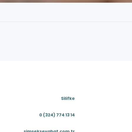
Silifke
0 (324) 774 13 14
simsekseyahat.com.tr