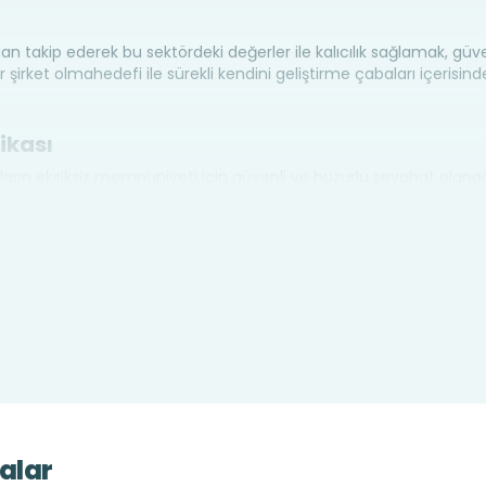
an takip ederek bu sektördeki değerler ile kalıcılık sağlamak, güv
 şirket olmahedefi ile sürekli kendini geliştirme çabaları içerisi
ikası
ların eksiksiz memnuniyeti için güvenli ve huzurlu seyahat olana
k uydurarak süreklikendini yenilemek, müşterilerin hatasız bir 
firmanın kalite politikasıdır.
 Hizmetler
de birçok hizmeti müşterilerine sunmaktadır. İşini düzgün bir şe
a başarıyıyakalamıştır. Şimşek turizmin hizmetlerinden bahsedile
e giderken ve işten dönüşte çalışanların evlerine ve işlerine en gü
a gitmekte olan öğrencilerin işinin uzmanı bir ekip tarafından kali
mınınsağlanmasıdır. Geçmişten bu güne hizmet veren firma tecrü
alar
enin çocuklarının en güvenli şekilde taşınmasını isteyeceğibilinci