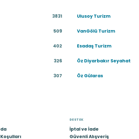
tadır.
3831
Ulusoy Turizm
onforlu ve kaliteli şekilde tamamlamak için çalışmalar yapmaktadı
509
VanGölü Turizm
402
Esadaş Turizm
326
Öz Diyarbakır Seyahat
307
Öz Gülaras
DESTEK
zda
İptal ve İade
Koşulları
Güvenli Alışveriş