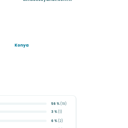
Konya
56 %
(
19
)
3 %
(
1
)
6 %
(
2
)