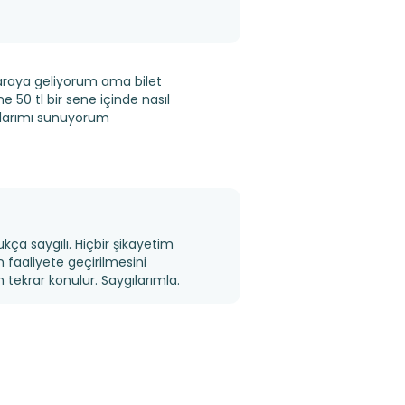
araya geliyorum ama bilet
e 50 tl bir sene içinde nasıl
gılarımı sunuyorum
kça saygılı. Hiçbir şikayetim
 faaliyete geçirilmesini
m tekrar konulur. Saygılarımla.