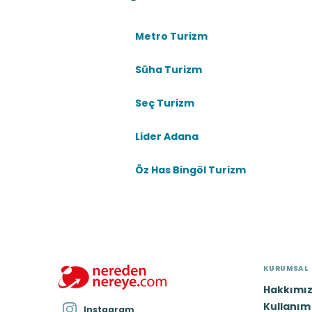
taşımacılığını büyük bir özenle yapmak
Metro Turizm
•
Tur taşımacılığı: seyahatleri en k
Süha Turizm
Seç Turizm
Lider Adana
Öz Has Bingöl Turizm
KURUMSAL
Hakkımı
Kullanım 
Instagram