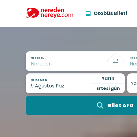
Otobüs Bileti
NEREDEN
NERE
Yarın
NE ZAMAN
Yo
Ertesi gün
Bilet Ara