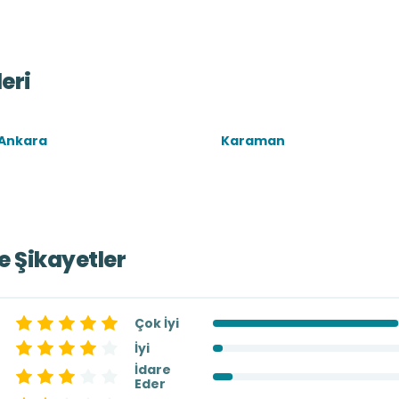
eri
Ankara
Karaman
ve Şikayetler
Çok İyi
İyi
İdare
Eder