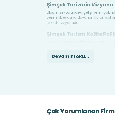
Şimşek Turizmin Vizyonu
Ulaşım sektöründeki gelişmeleri yakınd
verimlilik esasına dayanan kurumsal bir
şirketin vizyonudur.
Şimşek Turizm Kalite Polit
Şimşek turizmi tercih etmiş olan yolcu
sağlayarak, günümüz teknolojisine aya
amacıyla sürekli çalışmalarda bulunmak 
Devamını oku...
Şimşek Turizm'in Sunduğu
Şimşek turizm karayolu ulaşım sektörün
yüksek kalitede yaptığı için her aland
•
Personel Taşımacılığı: sabahları iş
ulaşmasını sağlamaktadır
•
Öğrenci taşımacılığı: okula ve kurs
güvenli olarak gideceği noktaya ulaşı
Çok Yorumlanan Firm
hizmetlerine devam etmektedir. Her ail