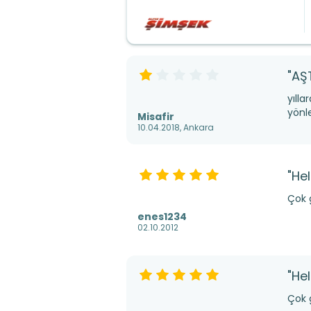
"AŞ
yılla
yönle
Misafir
10.04.2018, Ankara
"Hel
Çok g
enes1234
02.10.2012
"Hel
Çok g