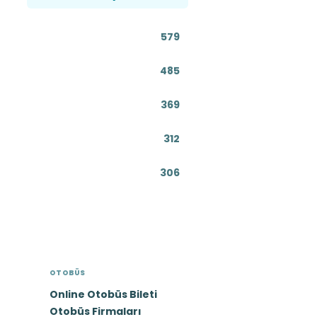
579
r.
485
369
312
306
OTOBÜS
Online Otobüs Bileti
Otobüs Firmaları