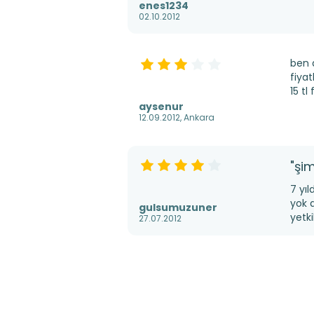
enes1234
02.10.2012
ben 
fiyat
15 t
aysenur
12.09.2012, Ankara
"şi
7 yıl
yok 
gulsumuzuner
yetki
27.07.2012