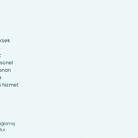
üksek
t
rsonel
ranan
a
lü hizmet
sağlamış
ur.