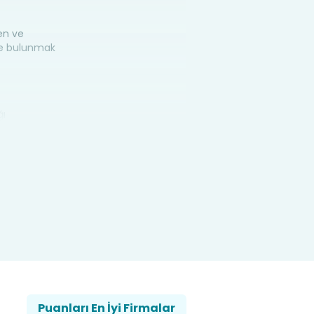
en ve
nde bulunmak
ğı
hizmet sunmak
kilde ve
cek olunursa
venli şekilde
teli ve
besi ile
Puanları En İyi Firmalar
 ile öğrenci