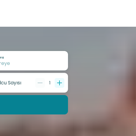
YE
lcu Sayısı
1