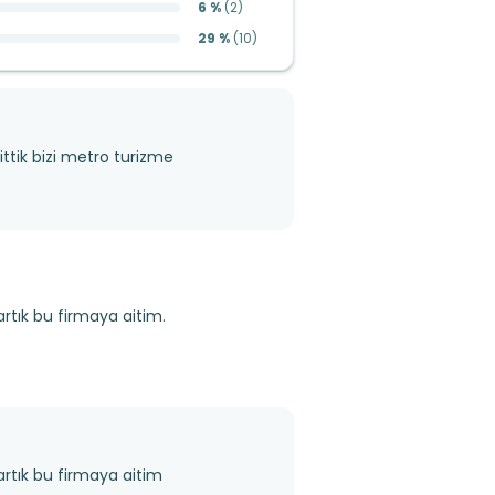
6 %
(
2
)
29 %
(
10
)
ittik bizi metro turizme
artık bu firmaya aitim.
 artık bu firmaya aitim