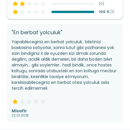
(
0
)
100 %
(
1
)
"En berbat yolculuk"
Yapabileceginiz en berbat yolculuk.. biletinizi
baskasina satiyorlar, sonra lutuf gibi yazihanesi yok
sizin bindiginiz il de oyuzden sizi almak zorunda
degilim, acidik aldik demeleri, bir daha bizden bilet
almayin... gibi soylemler.. hadi bindik...once hostes
koltugu, sonrada otobusteki en son koltuga mecbur
biraktilar, kesinlikle tavsiye etmiyorum,
karsilasabileceginiz en berbat otesi yolculuk asla
tercih edilmemeli
Misafir
22.01.2018