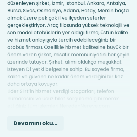
düzenleyen şirket, İzmir, İstanbul, Ankara, Antalya,
Bursa, Sivas, Osmaniye, Adana, Hatay, Mersin başta
olmak üzere pek çok il ve ilçeden seferler
gerçekleştiriyor. Araç filosunda yüksek teknolojili ve
son model otobüslerin yer aldığı firma, üstün kalite
ve hizmet anlayışıyla tercih edebileceğiniz bir
otobüs firması. Özellikle hizmet kalitesine büyük bir
önem veren şirket, misafir memnuniyetini her şeyin
üzerinde tutuyor. Şirket, alımı oldukça meşakkat
isteyen D1 yetki belgesine sahip. Bu sayede firma,
kalite ve güvene ne kadar önem verdiğini bir kez
daha ortaya koyuyor.
Lider Siirt’in hizmet verdiği otogarları, telefon
numarasını ve ucuz bilet sorgulama gibi merak
ettiğiniz tüm işlemleri NeredenNereye.com
üzerinden gerçekleştirebilirsiniz. Firmanın Otobüs
Biletini, Türkiye’nin pek çok ilinde bulunan
Devamını oku...
şubelerinden satın alabileceğiniz gibi internet
üzerinden de satın alabilirsiniz. İnternet üzerinden