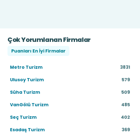
bilet satın almak istiyorsanız NeredenNereye.com
üzerinden sefer saatlerini sorgulayabilirsiniz.
Çok Yorumlanan Firmalar
Puanları En İyi Firmalar
Metro Turizm
3831
Ulusoy Turizm
579
Süha Turizm
509
VanGölü Turizm
485
Seç Turizm
402
Esadaş Turizm
369