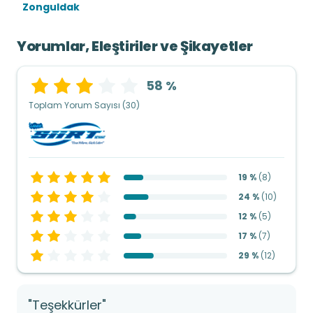
Zonguldak
Yorumlar, Eleştiriler ve Şikayetler
58 %
Toplam Yorum Sayısı (30)
19 %
(
8
)
24 %
(
10
)
12 %
(
5
)
17 %
(
7
)
29 %
(
12
)
"Teşekkürler"