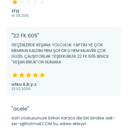
1712
14.08.2010
"22 FK 605"
GEÇENLERDE KEŞANA YOLCULUK YAPTIM VE ÇOK
MEMNUN KALDIM HEM ŞOFÖR Ü HEM MUAVİNİ ÇOK
GÜZEL ÇALIŞIYORLAR TEŞEKKÜRLER 22 FK 605 BENCE
''KEŞAN BİRLİK''ON NUMARA
utku ö.b.y.z
23.02.2009
"acele"
sizin otobusunuze birkan karaca die biri bindise asik-
ser-s@hotmail.COM bu adresı ekleyın