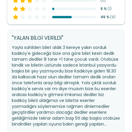
(
0
)
5 %
(
1
)
45 %
(
9
)
"YALAN BİLGİ VERİLDİ"
Yayla sahilden bilet aldık 3 kereye yakın sorduk
kadıköy'e gideceğiz bize ona göre bilet kesin dedik
tamam dediler 8 tane +1 tane çocuk vardı. Otobüse
bindik ve biletin üstünde sadece İstanbul yazıyordu
başka bir şey yazmıyordu bize Kadıköye giden 18.30
da kalkacak hazır olun dediler tamam dedik ondan
önce telefonla arayı bilgi almıştık. Yola çıktık sorduk
kadıköy'e servis var mı diye muavin bize bu esenler
arabası kadıköy'e gitmesi imkansız dediler biz
kadıköy bileti aldığımızı ve bilette esenler
yazmadığını söylememize rağmen dinlemediler
geçiştirdiler yardımcı olacağız dediler esenlere
geldiğimizde tekrar adam başı 5tl alıp başka otobüse
bindirdiler yapılan oyuna bakın gereği yapılsın...