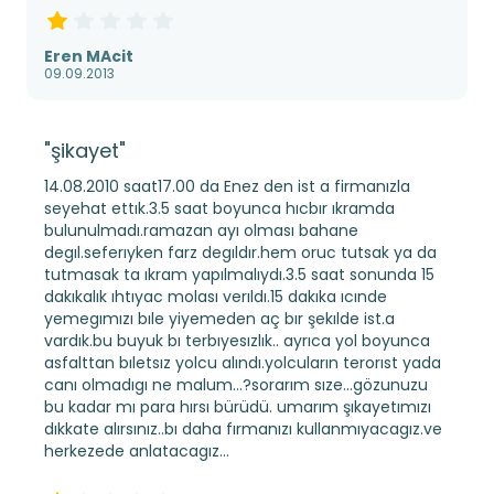
Eren MAcit
09.09.2013
"şikayet"
14.08.2010 saat17.00 da Enez den ist a firmanızla
seyehat ettık.3.5 saat boyunca hıcbır ıkramda
bulunulmadı.ramazan ayı olması bahane
degıl.seferıyken farz degıldır.hem oruc tutsak ya da
tutmasak ta ıkram yapılmalıydı.3.5 saat sonunda 15
dakıkalık ıhtıyac molası verıldı.15 dakıka ıcınde
yemegımızı bıle yiyemeden aç bır şekılde ist.a
vardık.bu buyuk bı terbıyesızlık.. ayrıca yol boyunca
asfalttan bıletsız yolcu alındı.yolcuların terorıst yada
canı olmadıgı ne malum...?sorarım sıze...gözunuzu
bu kadar mı para hırsı bürüdü. umarım şıkayetımızı
dıkkate alırsınız..bı daha fırmanızı kullanmıyacagız.ve
herkezede anlatacagız...