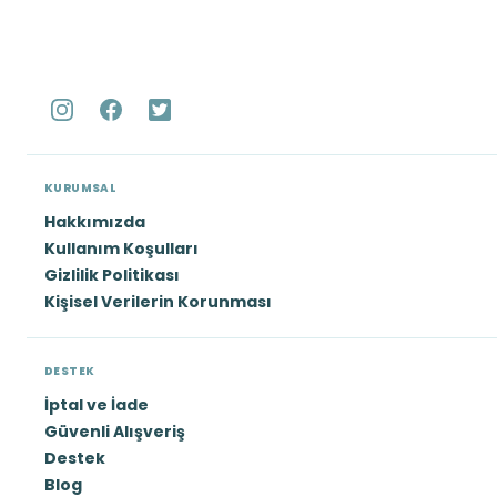
vermeyi misyon edinmiş, müşteri memnuniyetini
sürekli göz önünde tutan otobüs firması Keşan
birlik turizm sorunsuz ve rahat yolculuk için
yolcularına hizmet vermeyi devam ettirecektir.
KURUMSAL
Hakkımızda
Kullanım Koşulları
Gizlilik Politikası
Kişisel Verilerin Korunması
DESTEK
İptal ve İade
Güvenli Alışveriş
Destek
Blog