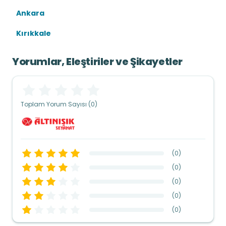
Ankara
Kırıkkale
Yorumlar, Eleştiriler ve Şikayetler
Toplam Yorum Sayısı (0)
(
0
)
(
0
)
(
0
)
(
0
)
(
0
)