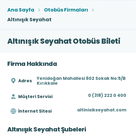
Ana Sayfa
Otobüs Firmaları
Altınışık Seyahat
Altınışık Seyahat Otobüs Bileti
Firma Hakkında
Yenidoğan Mahallesi 602 Sokak No:5/B
Adres
Kırıkkale
0 (318) 222 0 400
Müşteri Servisi
altinisikseyahat.com
İnternet Sitesi
Altınışık Seyahat Şubeleri