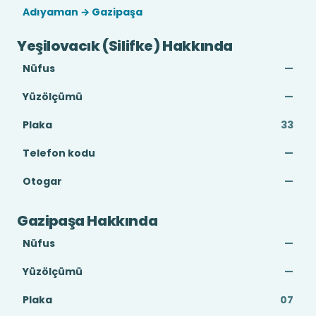
Adıyaman → Gazipaşa
Yeşilovacık (Silifke) Hakkında
Nüfus
—
Yüzölçümü
—
Plaka
33
Telefon kodu
—
Otogar
—
Gazipaşa Hakkında
Nüfus
—
Yüzölçümü
—
Plaka
07