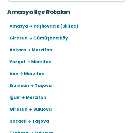
Amasya İlçe Rotaları
Amasya → Yeşilovacık (Silifke)
Giresun → Gümüşhacıköy
Ankara → Merzifon
Yozgat → Merzifon
Van → Merzifon
Erzincan → Taşova
Iğdır → Merzifon
Giresun → Suluova
Kocaeli → Taşova