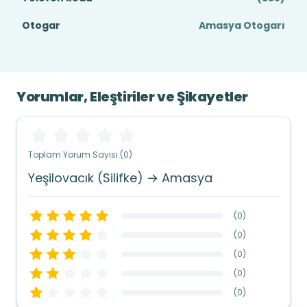
Otogar
Amasya Otogarı
Yorumlar, Eleştiriler ve Şikayetler
Toplam Yorum Sayısı (0)
Yeşilovacık (Silifke) → Amasya
(
0
)
(
0
)
(
0
)
(
0
)
(
0
)