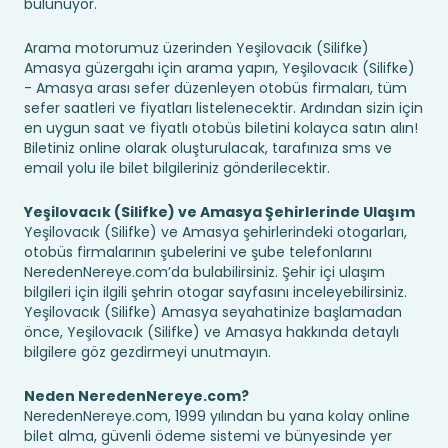
bulunuyor.
Arama motorumuz üzerinden Yeşilovacık (Silifke)
Amasya güzergahı için arama yapın, Yeşilovacık (Silifke)
- Amasya arası sefer düzenleyen otobüs firmaları, tüm
sefer saatleri ve fiyatları listelenecektir. Ardından sizin için
en uygun saat ve fiyatlı otobüs biletini kolayca satın alın!
Biletiniz online olarak oluşturulacak, tarafınıza sms ve
email yolu ile bilet bilgileriniz gönderilecektir.
Yeşilovacık (Silifke) ve Amasya Şehirlerinde Ulaşım
Yeşilovacık (Silifke) ve Amasya şehirlerindeki otogarları,
otobüs firmalarının şubelerini ve şube telefonlarını
NeredenNereye.com’da bulabilirsiniz. Şehir içi ulaşım
bilgileri için ilgili şehrin otogar sayfasını inceleyebilirsiniz.
Yeşilovacık (Silifke) Amasya seyahatinize başlamadan
önce, Yeşilovacık (Silifke) ve Amasya hakkında detaylı
bilgilere göz gezdirmeyi unutmayın.
Neden NeredenNereye.com?
NeredenNereye.com, 1999 yılından bu yana kolay online
bilet alma, güvenli ödeme sistemi ve bünyesinde yer