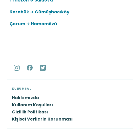
Trabzon → Suluova
Karabük → Gümüşhacıköy
Çorum → Hamamözü
KURUMSAL
Hakkımızda
Kullanım Koşulları
Gizlilik Politikası
Kişisel Verilerin Korunması