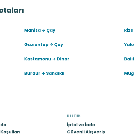
otaları
Manisa → Çay
Rize
Gaziantep → Çay
Yalo
Kastamonu → Dinar
Balı
Burdur → Sandıklı
Muğ
DESTEK
zda
İptal ve İade
Koşulları
Güvenli Alışveriş