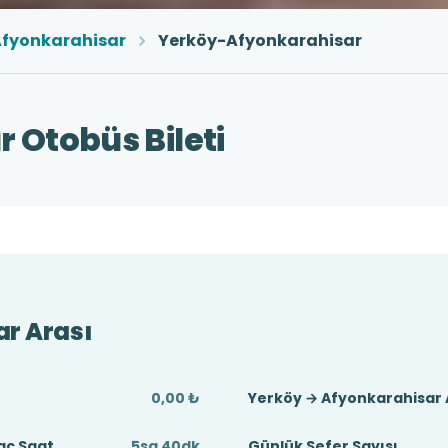
fyonkarahisar
Yerköy-Afyonkarahisar
 Otobüs Bileti
r Arası
0,00 ₺
Yerköy → Afyonkarahisar 
aç Saat
5sa 40dk
Günlük Sefer Sayısı