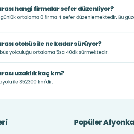
rası hangi firmalar sefer düzenliyor?
 günlük ortalama 0 firma 4 sefer düzenlemektedir. Bu gü
rası otobüs ile ne kadar sürüyor?
obüs yolculuğu ortalama 5sa 40dk sürmektedir.
arası uzaklık kaç km?
yolu ile 352300 km'dir.
eri
Popüler Afyonkar