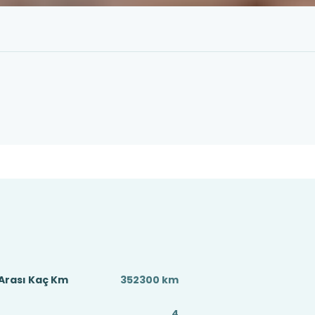
Arası Kaç Km
352300 km
4