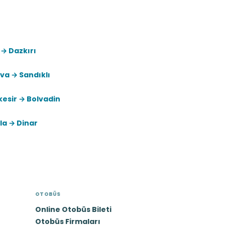
 → Dazkırı
va → Sandıklı
kesir → Bolvadin
la → Dinar
OTOBÜS
Online Otobüs Bileti
Otobüs Firmaları