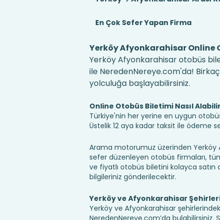
En Çok Sefer Yapan Firma
Yerköy Afyonkarahisar Online O
Yerköy Afyonkarahisar otobüs bilet
ile NeredenNereye.com'da! Birkaç ko
yolculuğa başlayabilirsiniz.
Online Otobüs Biletimi Nasıl Alabili
Türkiye'nin her yerine en uygun otobüs b
Üstelik 12 aya kadar taksit ile ödeme 
Arama motorumuz üzerinden Yerköy Afy
sefer düzenleyen otobüs firmaları, tüm 
ve fiyatlı otobüs biletini kolayca satın 
bilgileriniz gönderilecektir.
Yerköy ve Afyonkarahisar Şehirler
Yerköy ve Afyonkarahisar şehirlerindeki
NeredenNereye.com’da bulabilirsiniz. Şehi