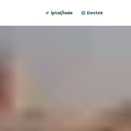
İptal/İade
Destek