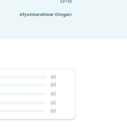
(272)
Afyonkarahisar Otogarı
(
0
)
(
0
)
(
0
)
(
0
)
(
0
)