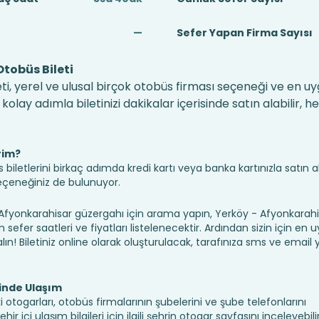
—
Sefer Yapan Firma Sayısı
tobüs Bileti
i, yerel ve ulusal birçok otobüs firması seçeneği ve en uy
lay adımla biletinizi dakikalar içerisinde satın alabilir, 
rim?
iletlerini birkaç adımda kredi kartı veya banka kartınızla satın ala
seçeneğiniz de bulunuyor.
onkarahisar güzergahı için arama yapın, Yerköy - Afyonkarahis
sefer saatleri ve fiyatları listelenecektir. Ardından sizin için en
alın! Biletiniz online olarak oluşturulacak, tarafınıza sms ve email yo
inde Ulaşım
 otogarları, otobüs firmalarının şubelerini ve şube telefonlarını
r içi ulaşım bilgileri için ilgili şehrin otogar sayfasını inceleyebili