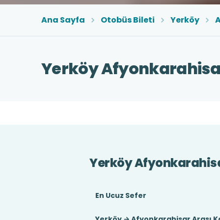
Ana Sayfa
Otobüs Bileti
Yerköy
A
Yerköy Afyonkarahisar
Yerköy Afyonkarahisa
En Ucuz Sefer
Yerköy → Afyonkarahisar Arası K