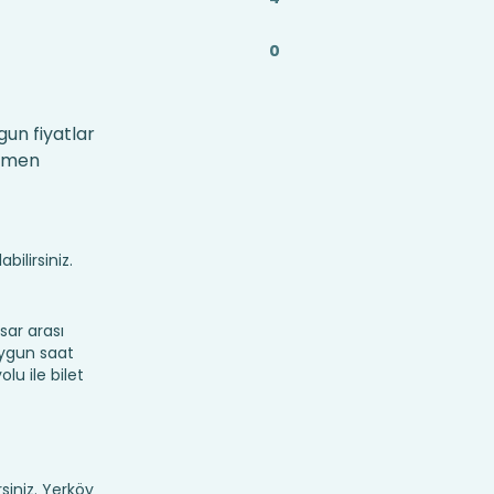
0
gun fiyatlar
hemen
bilirsiniz.
ar arası
 uygun saat
lu ile bilet
rsiniz. Yerköy