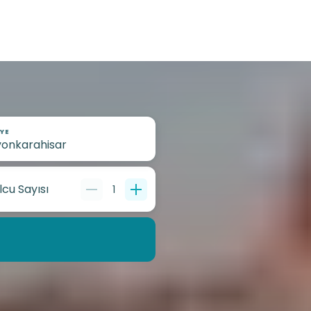
YE
lcu Sayısı
1