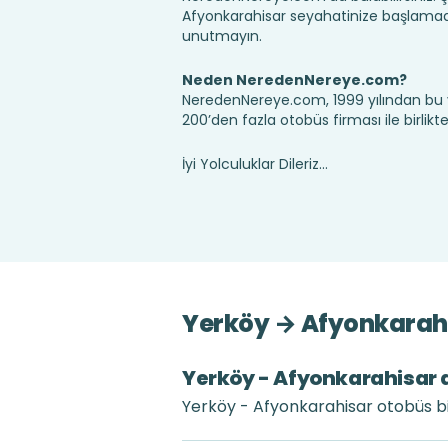
Afyonkarahisar seyahatinize başlamada
unutmayın.
Neden NeredenNereye.com?
NeredenNereye.com, 1999 yılından bu 
200’den fazla otobüs firması ile birlik
İyi Yolculuklar Dileriz...
Yerköy → Afyonkarahi
Yerköy - Afyonkarahisar ar
Yerköy - Afyonkarahisar otobüs bil