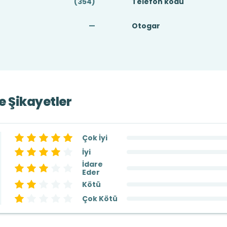
(354)
Telefon kodu
—
Otogar
ve Şikayetler
Çok İyi
İyi
İdare
Eder
Kötü
Çok Kötü