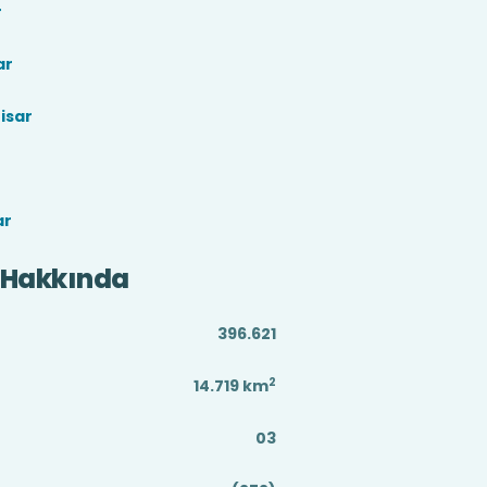
r
ar
isar
ar
 Hakkında
396.621
2
14.719
km
03