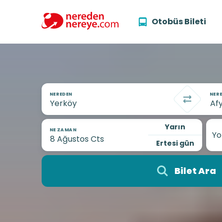
Otobüs Bileti
NEREDEN
NERE
Yarın
NE ZAMAN
Yo
Ertesi gün
Bilet Ara