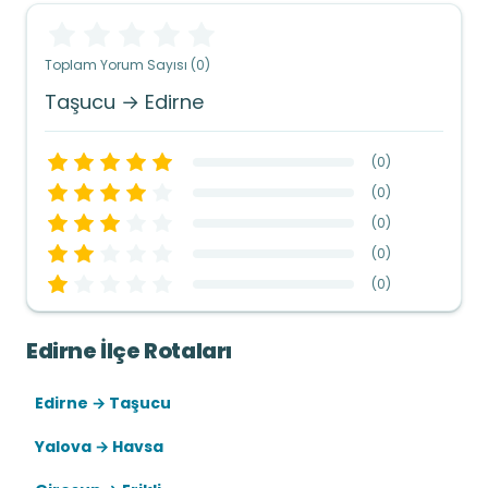
Toplam Yorum Sayısı (0)
Taşucu → Edirne
(
0
)
(
0
)
(
0
)
(
0
)
(
0
)
Edirne İlçe Rotaları
Edirne → Taşucu
Yalova → Havsa