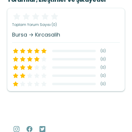
Toplam Yorum Sayısı (0)
Bursa → Kırcasalih
(
0
)
(
0
)
(
0
)
(
0
)
(
0
)