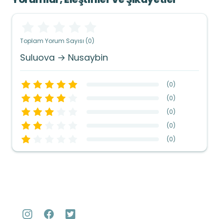
Toplam Yorum Sayısı (0)
Suluova → Nusaybin
(
0
)
(
0
)
(
0
)
(
0
)
(
0
)