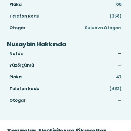
Plaka
05
Telefon kodu
(358)
Otogar
Suluova Otogarı
Nusaybin Hakkında
Nüfus
—
Yüzölçümü
—
Plaka
47
Telefon kodu
(482)
Otogar
—
Yorumlar, Eleştiriler ve Şikayetler