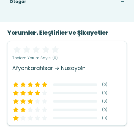
Otogar
—
Yorumlar, Eleştiriler ve Şikayetler
Toplam Yorum Sayısı (0)
Afyonkarahisar → Nusaybin
(
0
)
(
0
)
(
0
)
(
0
)
(
0
)