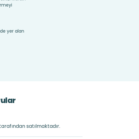
irmeyi
de yer alan
rular
 tarafından satılmaktadır.