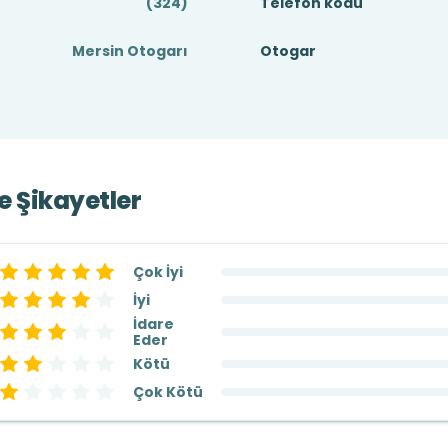
(324)
Telefon kodu
Mersin Otogarı
Otogar
ve Şikayetler
Çok İyi
İyi
İdare
Eder
Kötü
Çok Kötü