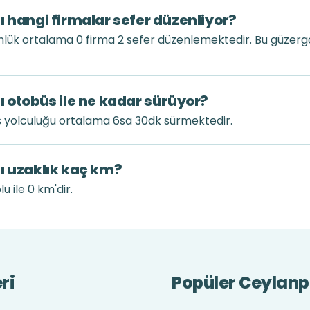
ı hangi firmalar sefer düzenliyor?
nlük ortalama 0 firma 2 sefer düzenlemektedir. Bu güzer
ı otobüs ile ne kadar sürüyor?
s yolculuğu ortalama 6sa 30dk sürmektedir.
ı uzaklık kaç km?
 ile 0 km'dir.
ri
Popüler Ceylanpı