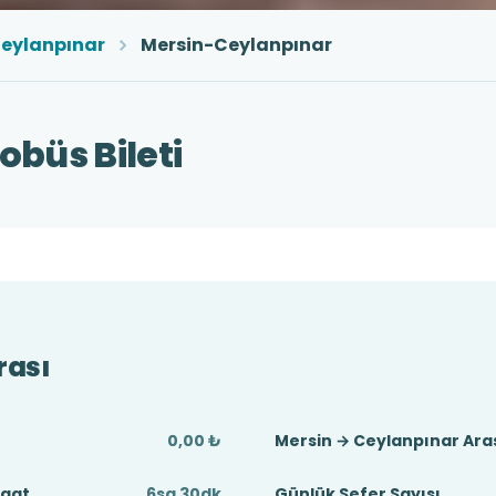
eylanpınar
Mersin-Ceylanpınar
büs Bileti
rası
0,00 ₺
Mersin → Ceylanpınar Ara
Saat
6sa 30dk
Günlük Sefer Sayısı