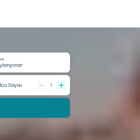
YE
lcu Sayısı
1