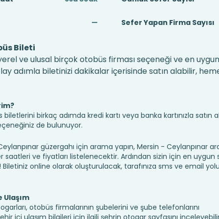
—
Sefer Yapan Firma Sayısı
üs Bileti
erel ve ulusal birçok otobüs firması seçeneği ve en uygun f
 adımla biletinizi dakikalar içerisinde satın alabilir, hem
rim?
iletlerini birkaç adımda kredi kartı veya banka kartınızla satın ala
seçeneğiniz de bulunuyor.
lanpınar güzergahı için arama yapın, Mersin - Ceylanpınar ara
saatleri ve fiyatları listelenecektir. Ardından sizin için en uygun
n! Biletiniz online olarak oluşturulacak, tarafınıza sms ve email yolu 
e Ulaşım
ogarları, otobüs firmalarının şubelerini ve şube telefonlarını
 içi ulaşım bilgileri için ilgili şehrin otogar sayfasını inceleyebili