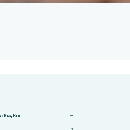
sı Kaç Km
—
2