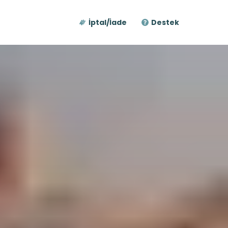
İptal/İade
Destek