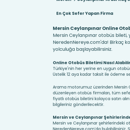
En Çok Sefer Yapan Firma
Mersin Ceylanpınar Online Otob
Mersin Ceylanpınar otobüs bileti, y
NeredenNereye.com'da! Birkaç kolay
yolculuğa başlayabilirsiniz.
Online Otobüs Biletimi Nasıl Alabili
Türkiye'nin her yerine en uygun otobüs b
Üstelik 12 aya kadar taksit ile ödeme 
Arama motorumuz üzerinden Mersin Cey
düzenleyen otobüs firmaları, tüm sefer 
fiyatlı otobüs biletini kolayca satın alı
bilgileriniz gönderilecektir.
Mersin ve Ceylanpınar Şehirlerind
Mersin ve Ceylanpınar şehirlerindeki ot
NeredenNereye.com’da bulabilirsiniz. Şehir