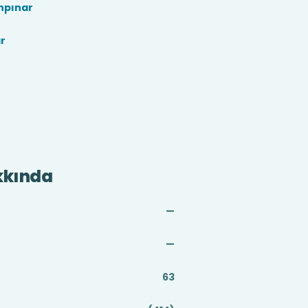
npınar
r
kkında
—
—
63