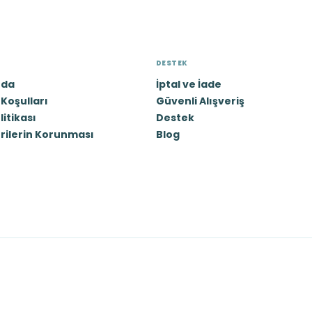
DESTEK
zda
İptal ve İade
Koşulları
Güvenli Alışveriş
olitikası
Destek
erilerin Korunması
Blog