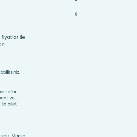
0
iyatlar ile
en
bilirsiniz.
sı sefer
 saat ve
ile bilet
rsiniz. Mersin