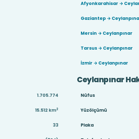
Afyonkarahisar → Ceyla
Gaziantep → Ceylanpına
Mersin → Ceylanpınar
Tarsus → Ceylanpınar
İzmir → Ceylanpınar
Ceylanpınar Ha
1.705.774
Nüfus
2
15.512
km
Yüzölçümü
33
Plaka