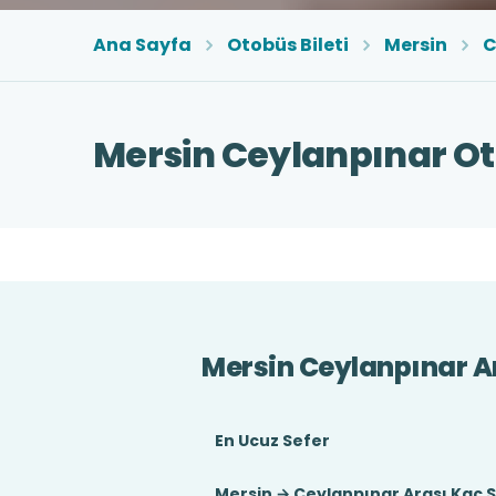
Ana Sayfa
Otobüs Bileti
Mersin
C
Mersin Ceylanpınar Oto
Mersin Ceylanpınar A
En Ucuz Sefer
Mersin → Ceylanpınar Arası Kaç 