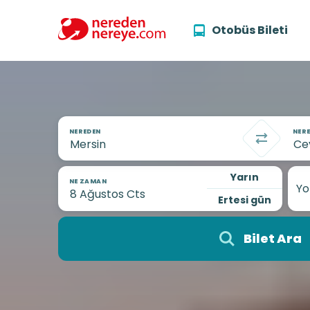
Otobüs Bileti
NEREDEN
NERE
Yarın
NE ZAMAN
Yo
Ertesi gün
Bilet Ara