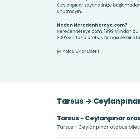
Ceylanpınar seyahatinize başlamadan ö
unutmayın.
Neden NeredenNereye.com?
NeredenNereye.com, 1999 yılından bu 
200’den fazla otobüs firması ile birlik
İyi Yolculuklar Dileriz...
Tarsus → Ceylanpınar 
Tarsus - Ceylanpınar arası
Tarsus - Ceylanpınar otobüs bileti