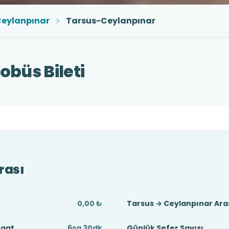
eylanpınar
Tarsus-Ceylanpınar
obüs Bileti
rası
0,00 ₺
Tarsus → Ceylanpınar Ara
Saat
6sa 30dk
Günlük Sefer Sayısı