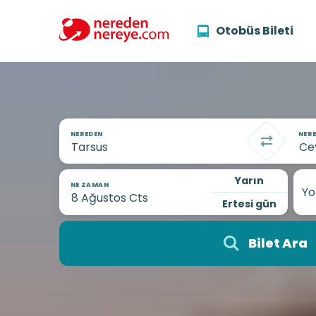
Otobüs Bileti
NEREDEN
NERE
Yarın
NE ZAMAN
Yo
Ertesi gün
Bilet Ara