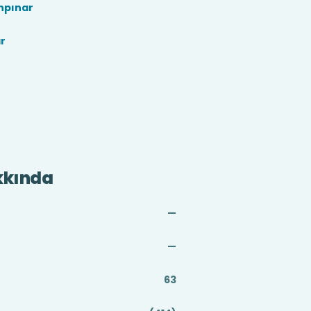
npınar
r
kkında
—
—
63