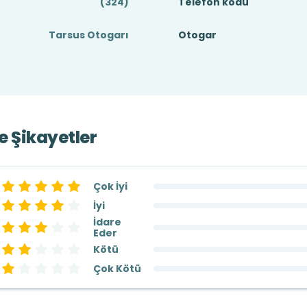
(324)
Telefon kodu
Tarsus Otogarı
Otogar
ve Şikayetler
Çok İyi
İyi
İdare
Eder
Kötü
Çok Kötü