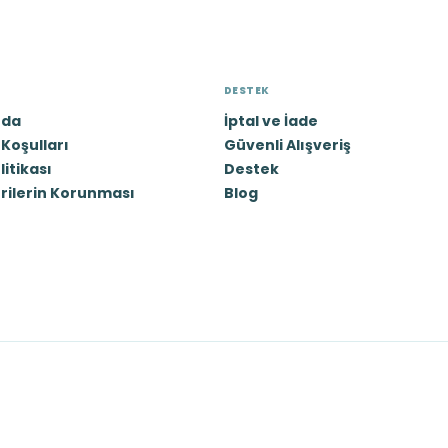
DESTEK
zda
İptal ve İade
Koşulları
Güvenli Alışveriş
olitikası
Destek
erilerin Korunması
Blog