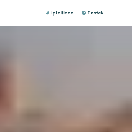
İptal/İade
Destek