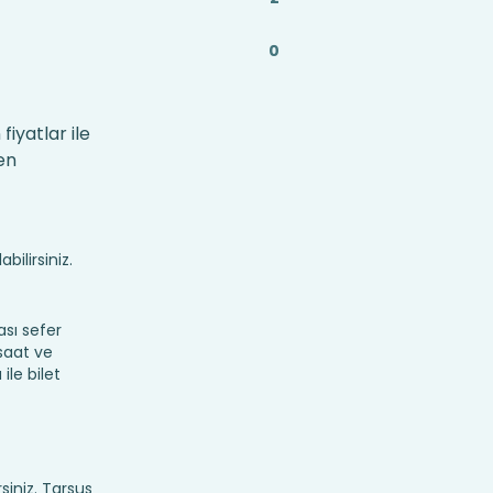
0
iyatlar ile
en
bilirsiniz.
sı sefer
 saat ve
ile bilet
rsiniz. Tarsus