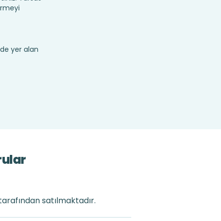
irmeyi
de yer alan
rular
 tarafından satılmaktadır.