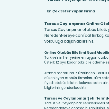
En Çok Sefer Yapan Firma
Tarsus Ceylanpınar Online Otob
Tarsus Ceylanpınar otobüs bileti, y
NeredenNereye.com'da! Birkaç kolay
yolculuğa başlayabilirsiniz.
Online Otobüs Biletimi Nasıl Alabili
Türkiye'nin her yerine en uygun otobüs b
Üstelik 12 aya kadar taksit ile ödeme 
Arama motorumuz üzerinden Tarsus Cey
düzenleyen otobüs firmaları, tüm sefer 
fiyatlı otobüs biletini kolayca satın alı
bilgileriniz gönderilecektir.
Tarsus ve Ceylanpınar Şehirlerind
Tarsus ve Ceylanpınar şehirlerindeki ot
NeredenNereye.com’da bulabilirsiniz. Şehir