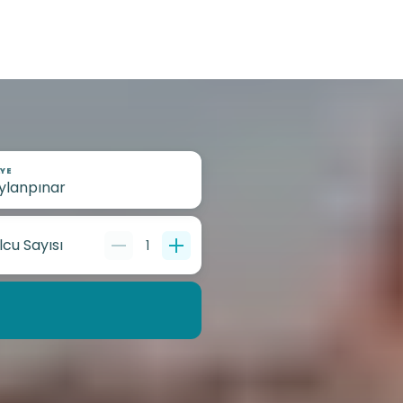
YE
lcu Sayısı
1