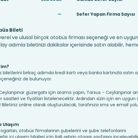
—
Sefer Yapan Firma Sayısı
üs Bileti
erel ve ulusal birçok otobüs firması seçeneği ve en uygun f
 adımla biletinizi dakikalar içerisinde satın alabilir, hem
rim?
iletlerini birkaç adımda kredi kartı veya banka kartınızla satın ala
seçeneğiniz de bulunuyor.
lanpınar güzergahı için arama yapın, Tarsus - Ceylanpınar ara
saatleri ve fiyatları listelenecektir. Ardından sizin için en uygun
n! Biletiniz online olarak oluşturulacak, tarafınıza sms ve email yolu 
e Ulaşım
ogarları, otobüs firmalarının şubelerini ve şube telefonlarını
 içi ulaşım bilgileri için ilgili şehrin otogar sayfasını inceleyebili