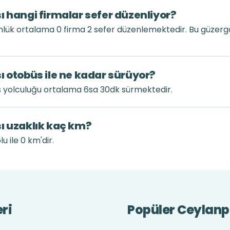
ı hangi firmalar sefer düzenliyor?
nlük ortalama 0 firma 2 sefer düzenlemektedir. Bu güzer
ı otobüs ile ne kadar sürüyor?
s yolculuğu ortalama 6sa 30dk sürmektedir.
ı uzaklık kaç km?
 ile 0 km'dir.
ri
Popüler Ceylanpı