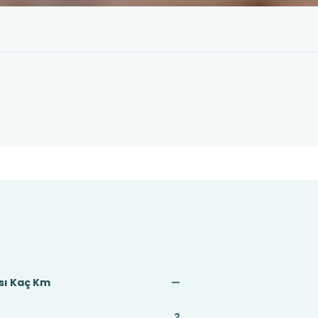
sı Kaç Km
—
2