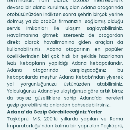
terminalidir. Tam olarak 122.000 metrekarelik
devasa bir alana kurulmuş olan Adana otogarında
otobüsünüzden indikten sonra şehrin birçok yerine
dolmuş ya da otobüs firmanızın sağlamış olduğu
servis imkanları ile ulaşım sağlayabilirsiniz.
Havalimanına gitmek isterseniz de otogardan
direkt olarak havalimanına giden araçları da
kullanabilirsiniz. Adana otogarının en popüler
özelliklerinden biri çok hızlı bir şekilde hazırlanan
leziz kebapların yapıldığı Adana kebapcılarıdır.
Adana otogarında karşılaşacağınız bu
kebapcılarda meşhur Adana Kebabı’ndan yiyerek
yol yorgunluğunuzu üstünüzden atabilirsiniz.
Yolculuğunuz Adana’ya ulaştığınıza göre artık biraz
da sayısız güzelliklere sahip Adana’da nereleri
gezip görebilirsiniz onlardan bahsedebilirsiniz...
Adana’da Gezip Görebileceğiniz Yerler
Taşköprü: M.S. 200’lü yıllarda yapılan ve Roma
İmparatorluğu’ndan kalma bir yapı olan Taşköprü,