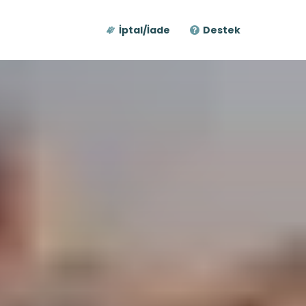
İptal/İade
Destek