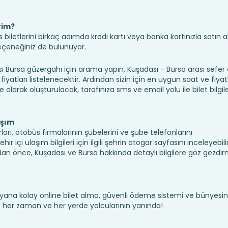
rim?
iletlerini birkaç adımda kredi kartı veya banka kartınızla satın ala
seçeneğiniz de bulunuyor.
ursa güzergahı için arama yapın, Kuşadası - Bursa arası sefer
fiyatları listelenecektir. Ardından sizin için en uygun saat ve fiyat
ine olarak oluşturulacak, tarafınıza sms ve email yolu ile bilet bilgile
aşım
arı, otobüs firmalarının şubelerini ve şube telefonlarını
 içi ulaşım bilgileri için ilgili şehrin otogar sayfasını inceleyebilir
n önce, Kuşadası ve Bursa hakkında detaylı bilgilere göz gezdir
yana kolay online bilet alma, güvenli ödeme sistemi ve bünyesin
te her zaman ve her yerde yolcularının yanında!