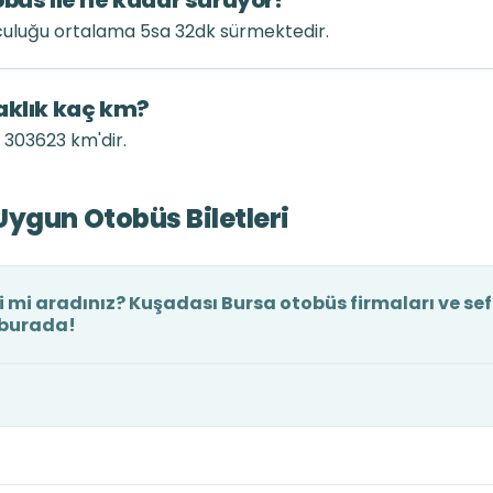
obüs ile ne kadar sürüyor?
lculuğu ortalama 5sa 32dk sürmektedir.
aklık kaç km?
e 303623 km'dir.
ygun Otobüs Biletleri
 mi aradınız? Kuşadası Bursa otobüs firmaları ve sef
ı burada!