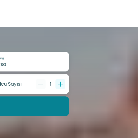
YE
lcu Sayısı
1