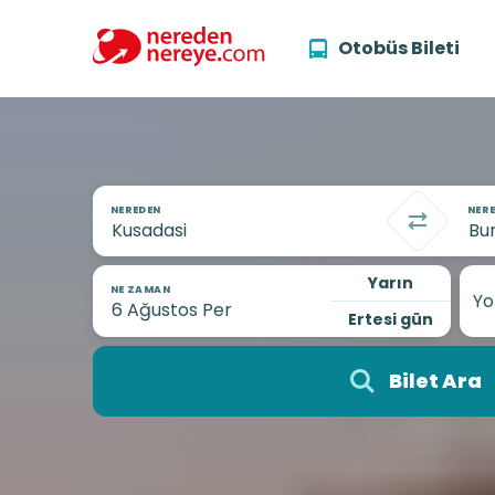
Otobüs Bileti
NEREDEN
NERE
Yarın
NE ZAMAN
Yo
Ertesi gün
Bilet Ara