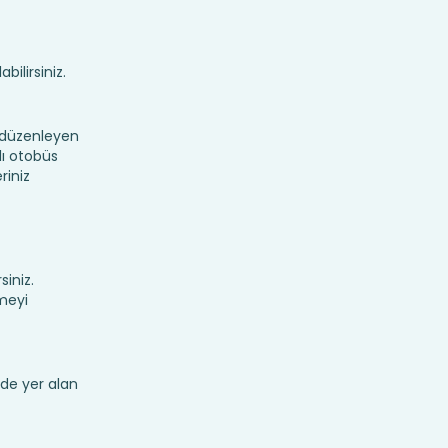
bilirsiniz.
 düzenleyen
lı otobüs
riniz
siniz.
meyi
de yer alan