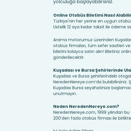
yolculuğa başlayabilirsiniz.
Online Otobüs Biletimi Nasıl Alabili
Türkiye'nin her yerine en uygun otobüs b
Üstelik 12 aya kadar taksit ile ödeme 
Arama motorumuz üzerinden Kuşadası B
otobüs firmaları, tüm sefer saatleri ve 
biletini kolayca satın alın! Biletiniz onl
gönderilecektir.
Kuşadası ve Bursa Şehirlerinde Ul
Kuşadası ve Bursa şehirlerindeki otogarl
NeredenNereye.com’da bulabilirsiniz. Şehir
Kuşadası Bursa seyahatinize başlamada
unutmayın.
Neden NeredenNereye.com?
NeredenNereye.com, 1999 yılından bu 
200’den fazla otobüs firması ile birlik