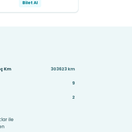
Bilet Al
aç Km
303623 km
9
2
lar ile
en