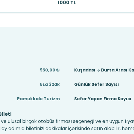
1000 TL
950,00 ₺
Kuşadası → Bursa Arası K
5sa 32dk
Günlük Sefer Sayısı
Pamukkale Turizm
Sefer Yapan Firma Sayısı
ileti
 ve ulusal birçok otobüs firması seçeneği ve en uygun fiyat
 adımla biletinizi dakikalar içerisinde satın alabilir, hem