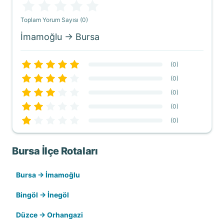
Toplam Yorum Sayısı (0)
İmamoğlu → Bursa
(
0
)
(
0
)
(
0
)
(
0
)
(
0
)
Bursa İlçe Rotaları
Bursa → İmamoğlu
Bingöl → İnegöl
Düzce → Orhangazi