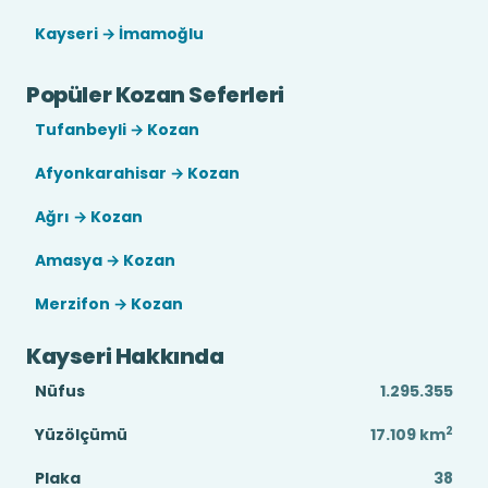
Kayseri → İmamoğlu
Popüler Kozan Seferleri
Tufanbeyli → Kozan
Afyonkarahisar → Kozan
Ağrı → Kozan
Amasya → Kozan
Merzifon → Kozan
Kayseri Hakkında
Nüfus
1.295.355
2
Yüzölçümü
17.109
km
Plaka
38