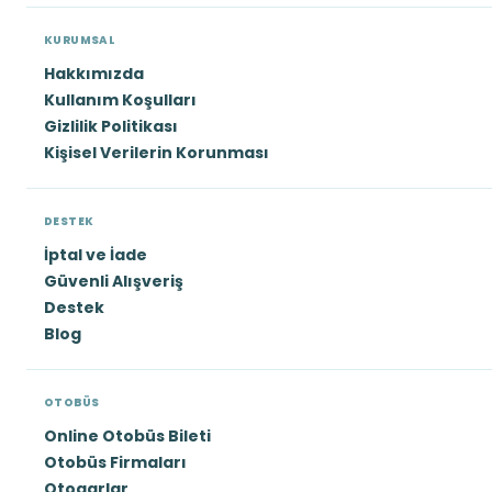
KURUMSAL
Hakkımızda
Kullanım Koşulları
Gizlilik Politikası
Kişisel Verilerin Korunması
DESTEK
İptal ve İade
Güvenli Alışveriş
Destek
Blog
OTOBÜS
Online Otobüs Bileti
Otobüs Firmaları
Otogarlar