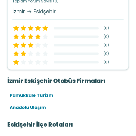
Toplam Yorum Sayısı (0)
İzmir → Eskişehir
(
0
)
(
0
)
(
0
)
(
0
)
(
0
)
İzmir Eskişehir Otobüs Firmaları
Pamukkale Turizm
Anadolu Ulaşım
Eskişehir İlçe Rotaları