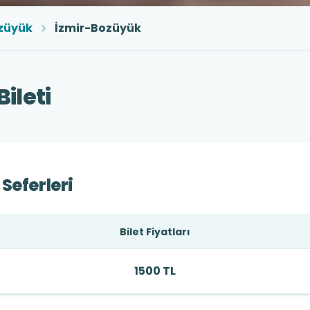
züyük
İzmir-Bozüyük
ileti
Seferleri
Bilet Fiyatları
1500 TL