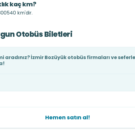
klık kaç km?
 300540 km'dir.
gun Otobüs Biletleri
mi aradınız? İzmir Bozüyük otobüs firmaları ve seferle
a!
Hemen satın al!