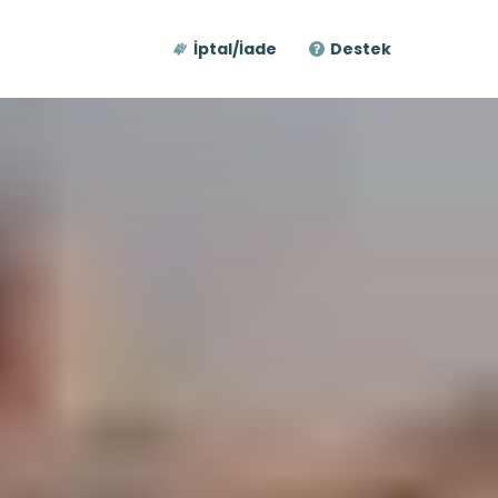
İptal/İade
Destek