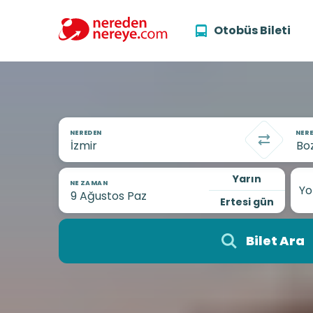
Otobüs Bileti
NEREDEN
NERE
Yarın
NE ZAMAN
Yo
Ertesi gün
Bilet Ara