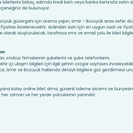
iletlerini birkaç adımda kredi kartı veya banka kartınızla satın ala
seçeneğiniz de bulunuyor.
yük güzergahı için arama yapın, İzmir - Bozüyük arası sefer d
fiyatları listelenecektir. Ardından sizin için en uygun saat ve fiyat
ine olarak oluşturulacak, tarafınıza sms ve email yolu ile bilet bilgile
şım
rı, otobüs firmalarının şubelerini ve şube telefonlarını
 içi ulaşım bilgileri için ilgili şehrin otogar sayfasını inceleyebilir
, İzmir ve Bozüyük hakkında detaylı bilgilere göz gezdirmeyi un
yana kolay online bilet alma, güvenli ödeme sistemi ve bünyesin
te her zaman ve her yerde yolcularının yanında!