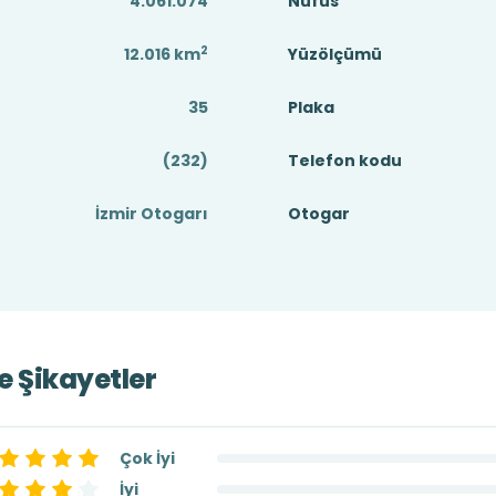
4.061.074
Nüfus
2
12.016
km
Yüzölçümü
35
Plaka
(232)
Telefon kodu
İzmir Otogarı
Otogar
ve Şikayetler
Çok İyi
İyi