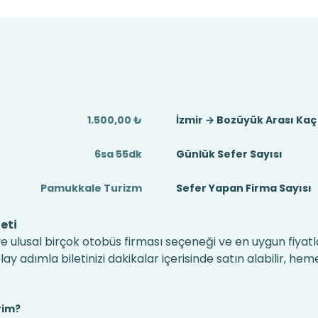
1.500,00 ₺
İzmir → Bozüyük Arası Ka
6sa 55dk
Günlük Sefer Sayısı
Pamukkale Turizm
Sefer Yapan Firma Sayısı
eti
ve ulusal birçok otobüs firması seçeneği ve en uygun fiyatla
 adımla biletinizi dakikalar içerisinde satın alabilir, hem
rim?