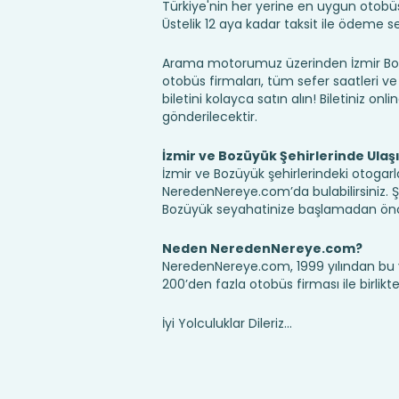
Türkiye'nin her yerine en uygun otobüs b
Üstelik 12 aya kadar taksit ile ödeme 
Arama motorumuz üzerinden İzmir Bozü
otobüs firmaları, tüm sefer saatleri ve 
biletini kolayca satın alın! Biletiniz onl
gönderilecektir.
İzmir ve Bozüyük Şehirlerinde Ula
İzmir ve Bozüyük şehirlerindeki otogarla
NeredenNereye.com’da bulabilirsiniz. Şehir
Bozüyük seyahatinize başlamadan önce
Neden NeredenNereye.com?
NeredenNereye.com, 1999 yılından bu 
200’den fazla otobüs firması ile birlik
İyi Yolculuklar Dileriz...