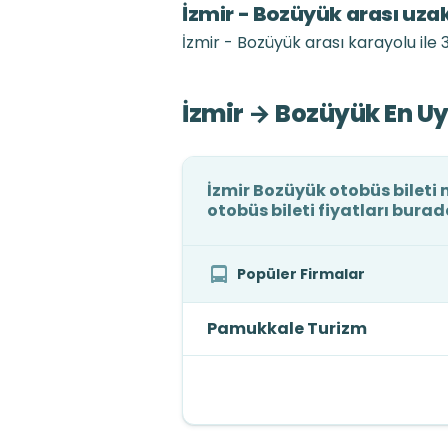
İzmir - Bozüyük arası uza
İzmir - Bozüyük arası karayolu ile
İzmir → Bozüyük En Uy
İzmir Bozüyük otobüs bileti 
otobüs bileti fiyatları burad
Popüler Firmalar
Pamukkale Turizm