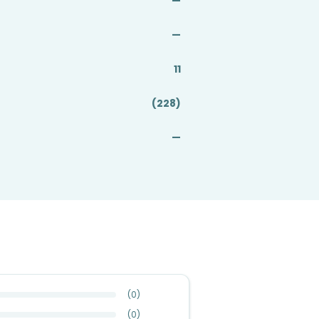
—
—
11
(228)
—
(
0
)
(
0
)