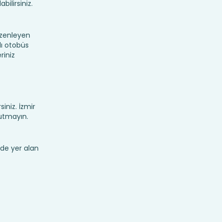
bilirsiniz.
üzenleyen
lı otobüs
riniz
siniz. İzmir
utmayın.
de yer alan