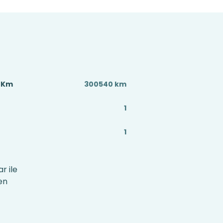
ç Km
300540 km
1
1
r ile
en