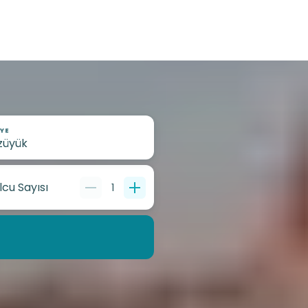
YE
lcu Sayısı
1