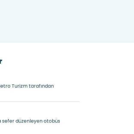
r
 Metro Turizm tarafından
a sefer düzenleyen otobüs