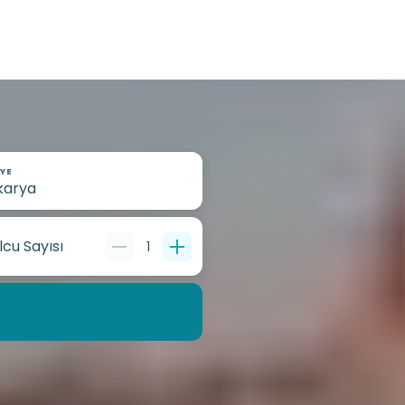
YE
lcu Sayısı
1