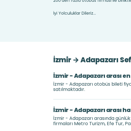
200’den fazla otobüs firması ile birlik
İyi Yolculuklar Dileriz...
İzmir → Adapazarı Sef
İzmir - Adapazarı arası en
İzmir - Adapazarı otobüs bileti fi
satılmaktadır.
İzmir - Adapazarı arası ha
İzmir - Adapazarı arasında günlü
firmaları Metro Turizm, Efe Tur, 