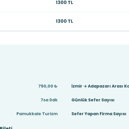
1300 TL
1300 TL
ı
750,00 ₺
İzmir → Adapazarı Arası K
7sa 0dk
Günlük Sefer Sayısı
Pamukkale Turizm
Sefer Yapan Firma Sayısı
Bileti