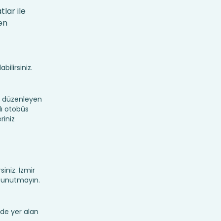
lar ile
en
bilirsiniz.
r düzenleyen
lı otobüs
riniz
siniz. İzmir
i unutmayın.
de yer alan