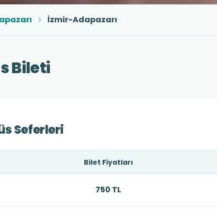
apazarı
İzmir-Adapazarı
 Bileti
s Seferleri
Bilet Fiyatları
750 TL