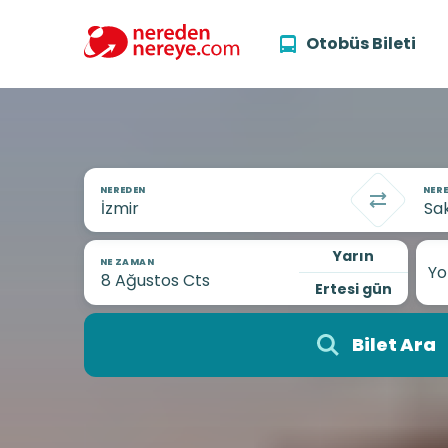
Otobüs Bileti
NEREDEN
NERE
Yarın
NE ZAMAN
Yo
Ertesi gün
Bilet Ara