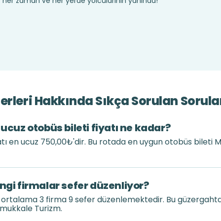
te her zaman ve her yerde yolcularının yanında!
erleri Hakkında Sıkça Sorulan Sorula
 ucuz otobüs bileti fiyatı ne kadar?
yatı en ucuz 750,00₺'dir. Bu rotada en uygun otobüs bileti
ngi firmalar sefer düzenliyor?
k ortalama 3 firma 9 sefer düzenlemektedir. Bu güzergaht
Pamukkale Turizm.