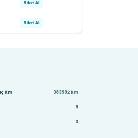
Bilet Al
Bilet Al
aç Km
383992 km
9
3