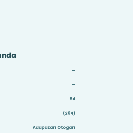
ında
—
—
54
(264)
Adapazarı Otogarı