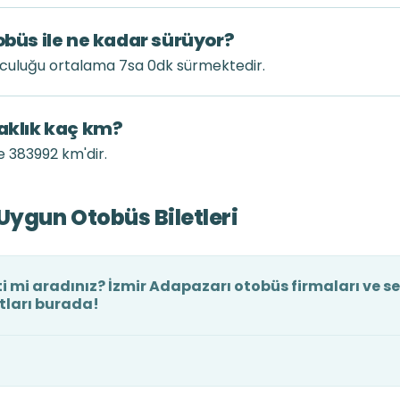
obüs ile ne kadar sürüyor?
lculuğu ortalama 7sa 0dk sürmektedir.
zaklık kaç km?
e 383992 km'dir.
Uygun Otobüs Biletleri
i mi aradınız? İzmir Adapazarı otobüs firmaları ve sef
tları burada!