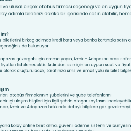
l ve ulusal birçok otobüs firması seçeneği ve en uygun fiyat
 adımla biletinizi dakikalar içerisinde satın alabilir, hem
rim?
iletlerini birkaç adımda kredi kartı veya banka kartınızla satın ala
seçeneğiniz de bulunuyor.
azarı güzergahı için arama yapın, İzmir - Adapazarı arası sefe
fiyatları listelenecektir. Ardından sizin için en uygun saat ve fiyat
ine olarak oluşturulacak, tarafınıza sms ve email yolu ile bilet bilgile
aşım
ları, otobüs firmalarının şubelerini ve şube telefonlarını
 içi ulaşım bilgileri için ilgili şehrin otogar sayfasını inceleyebilir
e, İzmir ve Adapazarı hakkında detaylı bilgilere göz gezdirmey
yana kolay online bilet alma, güvenli ödeme sistemi ve bünyesin