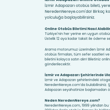
İzmir Adapazarı otobüs bileti, yere
NeredenNereye.com'da! Birkaç kolay
yolculuğa başlayabilirsiniz.
Online Otobüs Biletimi Nasıl Alabili
Türkiye'nin her yerine en uygun otobüs b
Üstelik 12 aya kadar taksit ile ödeme 
Arama motorumuz üzerinden İzmir Adap
otobüs firmaları, tüm sefer saatleri ve 
biletini kolayca satın alın! Biletiniz onl
gönderilecektir.
İzmir ve Adapazarı Şehirlerinde Ul
İzmir ve Adapazarı şehirlerindeki otogar
NeredenNereye.com’da bulabilirsiniz. Şehir
Adapazarı seyahatinize başlamadan önc
Neden NeredenNereye.com?
NeredenNereye.com, 1999 yılından bu 