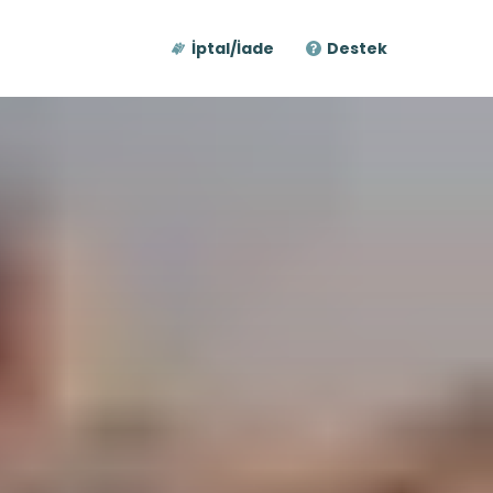
İptal/İade
Destek