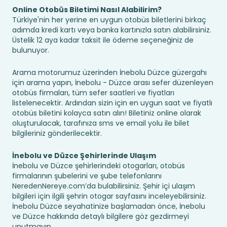
Online Otobüs Biletimi Nasıl Alabilirim?
Türkiye'nin her yerine en uygun otobüs biletlerini birkaç
adımda kredi kartı veya banka kartınızla satın alabilirsiniz.
Üstelik 12 aya kadar taksit ile ödeme seçeneğiniz de
bulunuyor.
Arama motorumuz üzerinden İnebolu Düzce güzergahı
için arama yapın, İnebolu - Düzce arası sefer düzenleyen
otobüs firmaları, tüm sefer saatleri ve fiyatları
listelenecektir. Ardından sizin için en uygun saat ve fiyatlı
otobüs biletini kolayca satın alın! Biletiniz online olarak
oluşturulacak, tarafınıza sms ve email yolu ile bilet
bilgileriniz gönderilecektir.
İnebolu ve Düzce Şehirlerinde Ulaşım
İnebolu ve Düzce şehirlerindeki otogarları, otobüs
firmalarının şubelerini ve şube telefonlarını
NeredenNereye.com’da bulabilirsiniz. Şehir içi ulaşım
bilgileri için ilgili şehrin otogar sayfasını inceleyebilirsiniz.
İnebolu Düzce seyahatinize başlamadan önce, İnebolu
ve Düzce hakkında detaylı bilgilere göz gezdirmeyi
unutmayın.