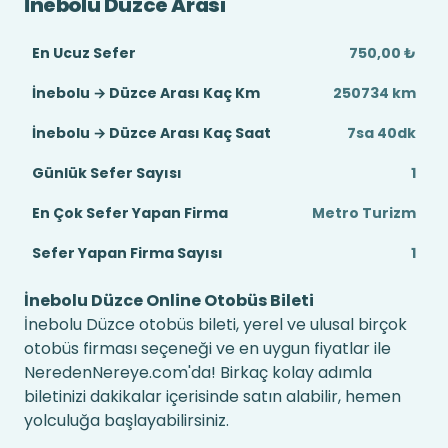
İnebolu Düzce Arası
En Ucuz Sefer
750,00 ₺
İnebolu → Düzce Arası Kaç Km
250734 km
İnebolu → Düzce Arası Kaç Saat
7sa 40dk
Günlük Sefer Sayısı
1
En Çok Sefer Yapan Firma
Metro Turizm
Sefer Yapan Firma Sayısı
1
İnebolu Düzce Online Otobüs Bileti
İnebolu Düzce otobüs bileti, yerel ve ulusal birçok
otobüs firması seçeneği ve en uygun fiyatlar ile
NeredenNereye.com'da! Birkaç kolay adımla
biletinizi dakikalar içerisinde satın alabilir, hemen
yolculuğa başlayabilirsiniz.