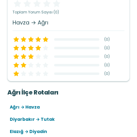
Toplam Yorum Sayısı (0)
Havza → Ağrı
(
0
)
(
0
)
(
0
)
(
0
)
(
0
)
Ağrı İlçe Rotaları
Ağrı → Havza
Diyarbakır → Tutak
Elazığ → Diyadin