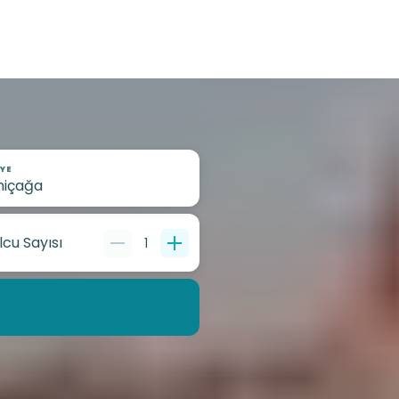
YE
lcu Sayısı
1