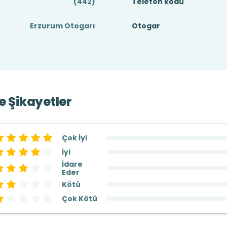
(442)
Telefon kodu
Erzurum Otogarı
Otogar
ve Şikayetler
Çok İyi
İyi
İdare
Eder
Kötü
Çok Kötü