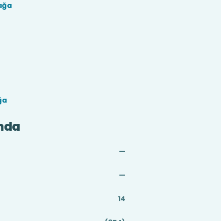
ağa
ğa
nda
—
—
14