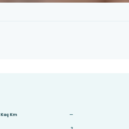
ı Kaç Km
—
2