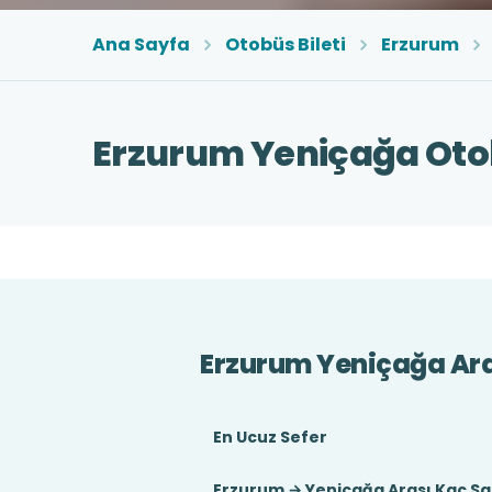
Ana Sayfa
Otobüs Bileti
Erzurum
Erzurum Yeniçağa Otob
Erzurum Yeniçağa Ar
En Ucuz Sefer
Erzurum → Yeniçağa Arası Kaç Sa