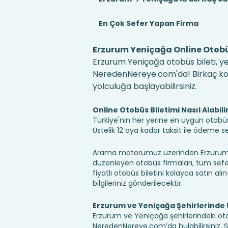
En Çok Sefer Yapan Firma
Erzurum Yeniçağa Online Otobüs
Erzurum Yeniçağa otobüs bileti, ye
NeredenNereye.com'da! Birkaç kolay
yolculuğa başlayabilirsiniz.
Online Otobüs Biletimi Nasıl Alabili
Türkiye'nin her yerine en uygun otobüs b
Üstelik 12 aya kadar taksit ile ödeme 
Arama motorumuz üzerinden Erzurum Y
düzenleyen otobüs firmaları, tüm sefer 
fiyatlı otobüs biletini kolayca satın alı
bilgileriniz gönderilecektir.
Erzurum ve Yeniçağa Şehirlerinde
Erzurum ve Yeniçağa şehirlerindeki otog
NeredenNereye.com’da bulabilirsiniz. Şehir