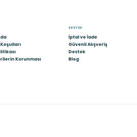
DESTEK
zda
İptal ve İade
Koşulları
Güvenli Alışveriş
olitikası
Destek
erilerin Korunması
Blog