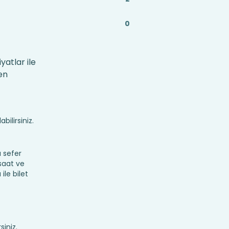
0
yatlar ile
en
bilirsiniz.
 sefer
 saat ve
ile bilet
siniz.