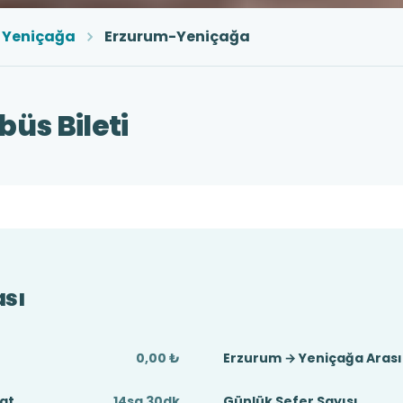
Yeniçağa
Erzurum-Yeniçağa
üs Bileti
ası
0,00 ₺
Erzurum → Yeniçağa Aras
at
14sa 30dk
Günlük Sefer Sayısı