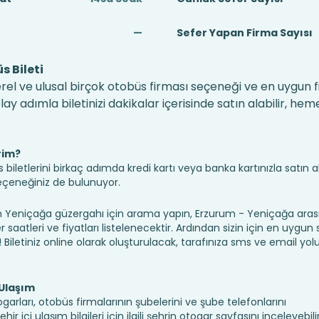
—
Sefer Yapan Firma Sayısı
 Bileti
rel ve ulusal birçok otobüs firması seçeneği ve en uygun fi
 adımla biletinizi dakikalar içerisinde satın alabilir, hem
rim?
iletlerini birkaç adımda kredi kartı veya banka kartınızla satın ala
seçeneğiniz de bulunuyor.
eniçağa güzergahı için arama yapın, Erzurum - Yeniçağa arası
saatleri ve fiyatları listelenecektir. Ardından sizin için en uygun
n! Biletiniz online olarak oluşturulacak, tarafınıza sms ve email yolu 
 Ulaşım
arları, otobüs firmalarının şubelerini ve şube telefonlarını
 içi ulaşım bilgileri için ilgili şehrin otogar sayfasını inceleyebilir