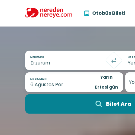
Otobüs Bileti
NEREDEN
NERE
Yarın
NE ZAMAN
Yo
Ertesi gün
Bilet Ara