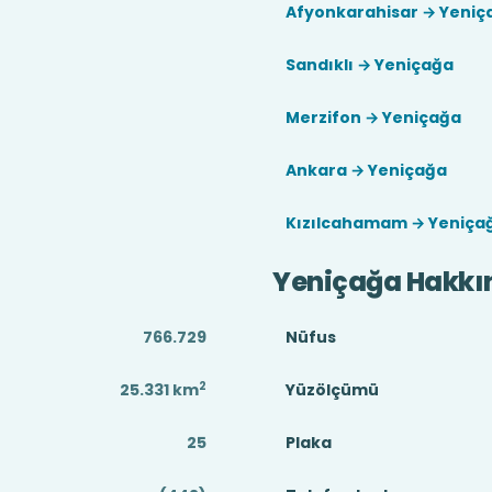
Afyonkarahisar → Yeniç
Sandıklı → Yeniçağa
Merzifon → Yeniçağa
Ankara → Yeniçağa
Kızılcahamam → Yeniça
Yeniçağa Hakkı
766.729
Nüfus
2
25.331
km
Yüzölçümü
25
Plaka