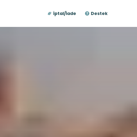
İptal/İade
Destek