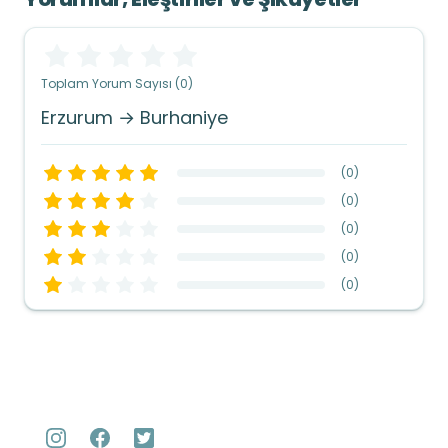
Toplam Yorum Sayısı (0)
Erzurum → Burhaniye
(
0
)
(
0
)
(
0
)
(
0
)
(
0
)