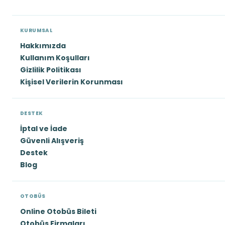
KURUMSAL
Hakkımızda
Kullanım Koşulları
Gizlilik Politikası
Kişisel Verilerin Korunması
DESTEK
İptal ve İade
Güvenli Alışveriş
Destek
Blog
OTOBÜS
Online Otobüs Bileti
Otobüs Firmaları