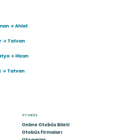
man → Ahlat
r → Tatvan
atya → Hizan
k → Tatvan
OTOBÜS
Online Otobüs Bileti
Otobüs Firmaları
Otogarlar