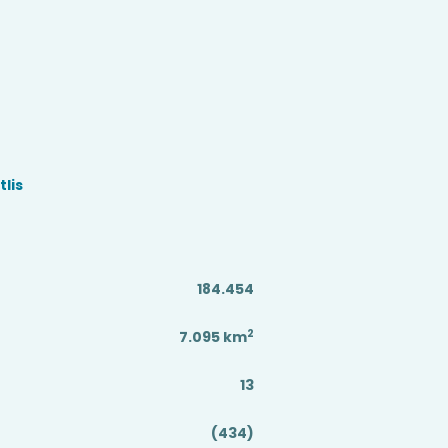
lis
184.454
2
7.095
km
13
(434)