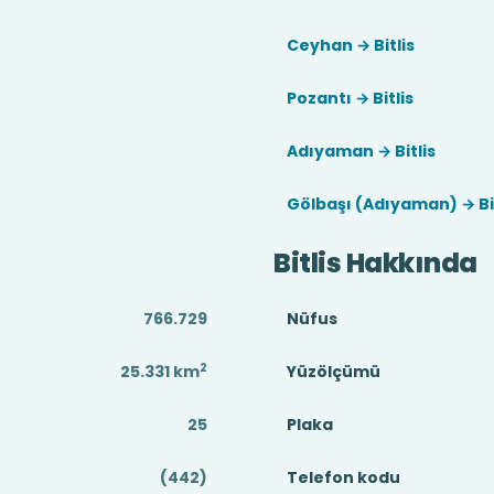
Ceyhan → Bitlis
Pozantı → Bitlis
Adıyaman → Bitlis
Gölbaşı (Adıyaman) → Bit
Bitlis Hakkında
766.729
Nüfus
2
25.331
km
Yüzölçümü
25
Plaka
(442)
Telefon kodu