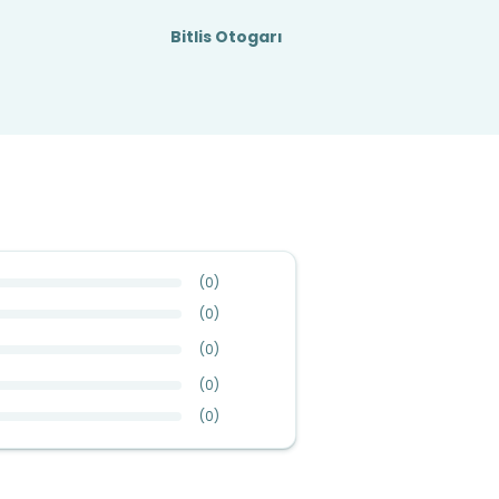
Bitlis Otogarı
(
0
)
(
0
)
(
0
)
(
0
)
(
0
)