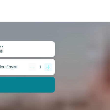
YE
lcu Sayısı
1