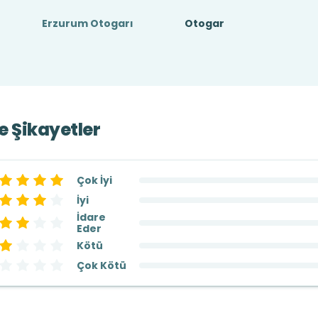
Erzurum Otogarı
Otogar
ve Şikayetler
Çok İyi
İyi
İdare
Eder
Kötü
Çok Kötü