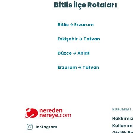
Bitlis İlçe Rotaları
Bitlis → Erzurum
Eskişehir → Tatvan
Düzce → Ahlat
Erzurum → Tatvan
KURUMSAL
Hakkımı
Kullanım 
Instagram
Gizlilik P