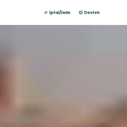
İptal/İade
Destek