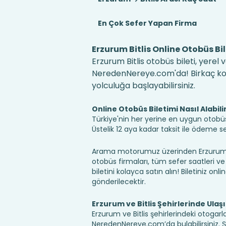
En Çok Sefer Yapan Firma
Erzurum Bitlis Online Otobüs Bil
Erzurum Bitlis otobüs bileti, yerel
NeredenNereye.com'da! Birkaç kolay
yolculuğa başlayabilirsiniz.
Online Otobüs Biletimi Nasıl Alabili
Türkiye'nin her yerine en uygun otobüs b
Üstelik 12 aya kadar taksit ile ödeme 
Arama motorumuz üzerinden Erzurum Bit
otobüs firmaları, tüm sefer saatleri ve 
biletini kolayca satın alın! Biletiniz onl
gönderilecektir.
Erzurum ve Bitlis Şehirlerinde Ulaş
Erzurum ve Bitlis şehirlerindeki otogarl
NeredenNereye.com’da bulabilirsiniz. Şehir