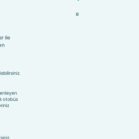
0
r ile
en
bilirsiniz.
zenleyen
lı otobüs
riniz
siniz.