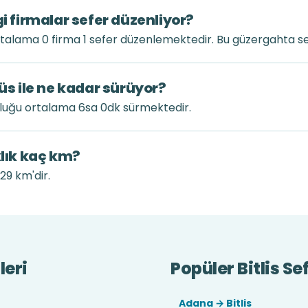
gi firmalar sefer düzenliyor?
ortalama 0 firma 1 sefer düzenlemektedir. Bu güzergahta se
büs ile ne kadar sürüyor?
culuğu ortalama 6sa 0dk sürmektedir.
klık kaç km?
329 km'dir.
leri
Popüler Bitlis Sef
Adana → Bitlis