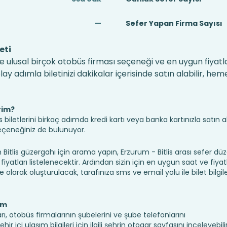
—
Sefer Yapan Firma Sayısı
eti
 ve ulusal birçok otobüs firması seçeneği ve en uygun fiyatla
 adımla biletinizi dakikalar içerisinde satın alabilir, hem
rim?
iletlerini birkaç adımda kredi kartı veya banka kartınızla satın ala
seçeneğiniz de bulunuyor.
lis güzergahı için arama yapın, Erzurum - Bitlis arası sefer dü
fiyatları listelenecektir. Ardından sizin için en uygun saat ve fiyat
ine olarak oluşturulacak, tarafınıza sms ve email yolu ile bilet bilgile
ım
arı, otobüs firmalarının şubelerini ve şube telefonlarını
 içi ulaşım bilgileri için ilgili şehrin otogar sayfasını inceleyebilir