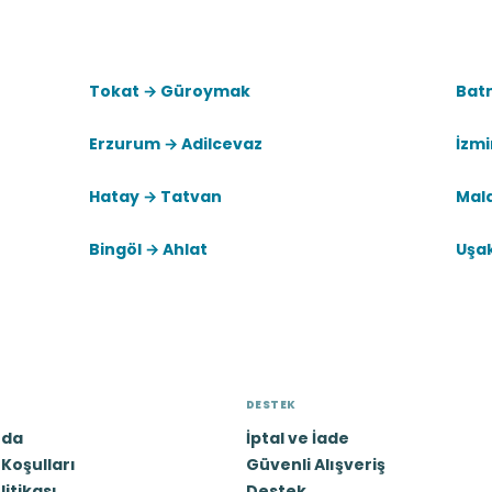
Tokat → Güroymak
Bat
Erzurum → Adilcevaz
İzmi
Hatay → Tatvan
Mal
Bingöl → Ahlat
Uşa
DESTEK
zda
İptal ve İade
Koşulları
Güvenli Alışveriş
olitikası
Destek