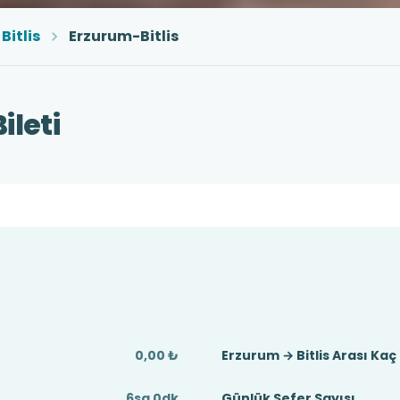
Bitlis
Erzurum-Bitlis
ileti
0,00 ₺
Erzurum → Bitlis Arası Ka
6sa 0dk
Günlük Sefer Sayısı