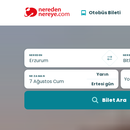
Otobüs Bileti
NEREDEN
NERE
Yarın
NE ZAMAN
Yo
Ertesi gün
Bilet Ara