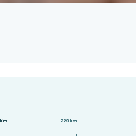
ç Km
329 km
1