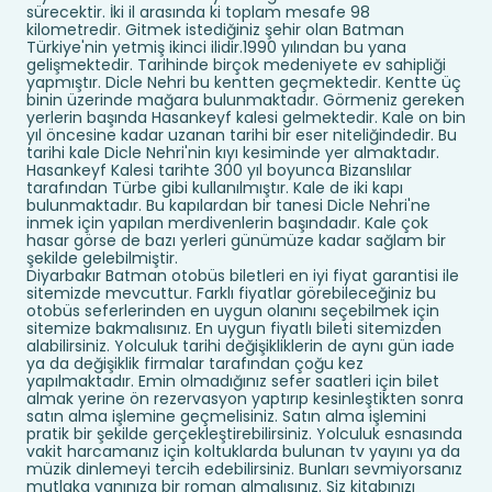
sürecektir. İki il arasında ki toplam mesafe 98
kilometredir. Gitmek istediğiniz şehir olan Batman
Türkiye
'
nin yetmiş ikinci ilidir.1990 yılından bu yana
gelişmektedir. Tarihinde birçok medeniyete ev sahipliği
yapmıştır. Dicle Nehri bu kentten geçmektedir. Kentte üç
binin üzerinde mağara bulunmaktadır. Görmeniz gereken
yerlerin başında Hasankeyf kalesi gelmektedir. Kale on bin
yıl öncesine kadar uzanan tarihi bir eser niteliğindedir. Bu
tarihi kale Dicle Nehri'nin kıyı kesiminde yer almaktadır.
Hasankeyf Kalesi tarihte 300 yıl boyunca Bizanslılar
tarafından Türbe gibi kullanılmıştır. Kale de iki kapı
bulunmaktadır. Bu kapılardan bir tanesi Dicle Nehri'ne
inmek için yapılan merdivenlerin başındadır. Kale çok
hasar görse de bazı yerleri günümüze kadar sağlam bir
şekilde gelebilmiştir.
Diyarbakır Batman otobüs biletleri en iyi fiyat garantisi ile
sitemizde mevcuttur. Farklı fiyatlar görebileceğiniz bu
otobüs seferlerinden en uygun olanını seçebilmek için
sitemize bakmalısınız. En uygun fiyatlı bileti sitemizden
alabilirsiniz. Yolculuk tarihi değişikliklerin de aynı gün iade
ya da değişiklik firmalar tarafından çoğu kez
yapılmaktadır. Emin olmadığınız sefer saatleri için bilet
almak yerine ön rezervasyon yaptırıp kesinleştikten sonra
satın alma işlemine geçmelisiniz. Satın alma işlemini
pratik bir şekilde gerçekleştirebilirsiniz. Yolculuk esnasında
vakit harcamanız için koltuklarda bulunan tv yayını ya da
müzik dinlemeyi tercih edebilirsiniz. Bunları sevmiyorsanız
mutlaka yanınıza bir roman almalısınız. Siz kitabınızı