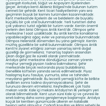
güzergah Korkuteli, Söğüt ve Acıpayam ilçelerinden
geçer. Antalya kenti Akdeniz Bölgesi’nde bulunan turizm
cenneti bir şehirdir. Kent ticari faaliyetlerinin yanı sıra
geçiminin büyük bir kısmını turizmden kazanmaktadır.
Kent merkezinde ilçelerin de ve beldelerin de büyüklü
küçüklü bir çok otel bulunmaktadır. Yerli turistten daha
çok yabancı turist ağırlıklı bir turizm vardır. Kentin önemli
yerlerin den birisi Olimpos Antik Kenti’dir. Olimpos şehir
merkezine 1 saat uzaklıktadır. Bu antik kentte konaklama
yapabileceğiniz ağaç evler ve pansiyonlar bulunmaktadır.
Olimpos Helenistik dönemden bu yana gelmiştir. Kentin
müthiş güzellikte bir sahili bulunmaktadır. Olimpos Antik
Kenti’ni ziyaret ettiğiniz zaman yanartaş isimli doğal
güzelliği de görmelisiniz. Yanartaş taşların arasından
çıkan doğal gaz ile sürekli olarak yanmaktadır.
Antalya şehir merkezine döndüğünüz zaman yörenin
meşhur yemeği piyazın tadına bakmalısınız. Şehir
merkezinde birçok restoranda piyaz bulabilirsiniz.
Genellikle köftenin yanında servis edilmektedir. Piyaz
haslaşmış kuru fasulye, yumurta, sirke ve tahinden
meydana gelmektedir. Bu lezzetli yemeği köfte ile birlikte
yedikten sonra tadına doyamayacaksınız. Şehir de
turunuza devam etmelisiniz. Keşfedilecek çok fazla
mekan vardır. Kale içi mekanı Antalya’nın ilk yerleşim yeri
olarak bilinmektedir. Kent uzun süre Kale içi ve çevresi ile
sınırlı kalmış daha sonra genişlemeye başlamıştır. Antalya
küçük bir kentken günümüzde ülkenin en kalabalık
beşinci şehri olmuştur. Coğrafi koşulları ve iklimi sebebi ile