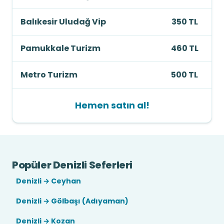
Balıkesir Uludağ Vip
350 TL
Pamukkale Turizm
460 TL
Metro Turizm
500 TL
Hemen satın al!
Popüler Denizli Seferleri
Denizli → Ceyhan
Denizli → Gölbaşı (Adıyaman)
Denizli → Kozan