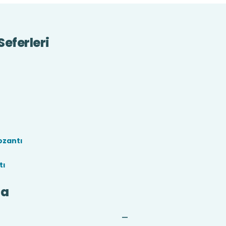
Seferleri
ozantı
tı
da
—