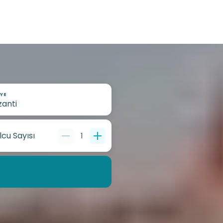
YE
lcu Sayısı
1