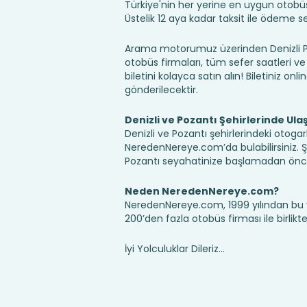
Türkiye'nin her yerine en uygun otobüs b
Üstelik 12 aya kadar taksit ile ödeme 
Arama motorumuz üzerinden Denizli Poz
otobüs firmaları, tüm sefer saatleri ve 
biletini kolayca satın alın! Biletiniz onl
gönderilecektir.
Denizli ve Pozantı Şehirlerinde Ula
Denizli ve Pozantı şehirlerindeki otogar
NeredenNereye.com’da bulabilirsiniz. Şehir
Pozantı seyahatinize başlamadan önce,
Neden NeredenNereye.com?
NeredenNereye.com, 1999 yılından bu 
200’den fazla otobüs firması ile birlik
İyi Yolculuklar Dileriz...