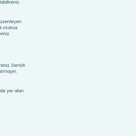
bilirsiniz.
düzenleyen
lı otobüs
riniz
siniz. Denizli
utmayın.
de yer alan