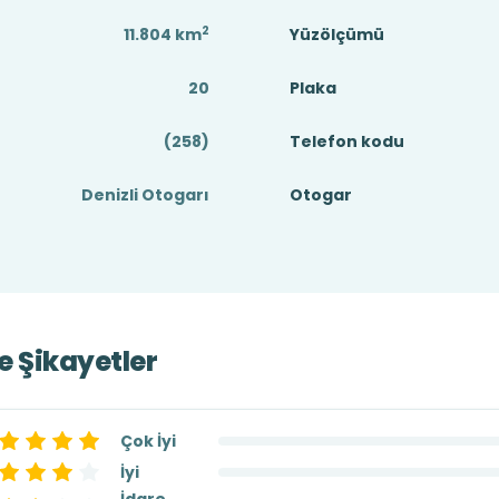
2
11.804
km
Yüzölçümü
20
Plaka
(258)
Telefon kodu
Denizli Otogarı
Otogar
ve Şikayetler
Çok İyi
İyi