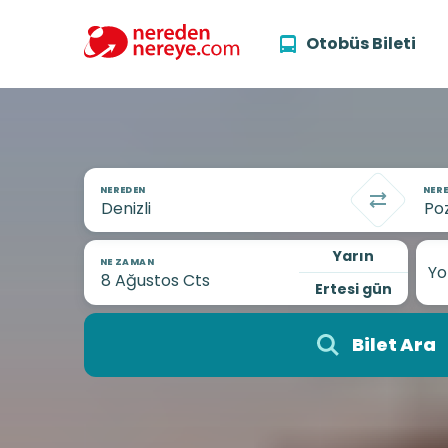
Otobüs Bileti
NEREDEN
NERE
Yarın
NE ZAMAN
Yo
Ertesi gün
Bilet Ara