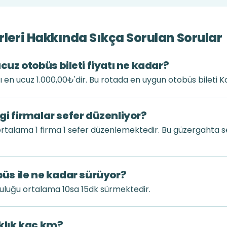
erleri Hakkında Sıkça Sorulan Sorular
ucuz otobüs bileti fiyatı ne kadar?
atı en ucuz 1.000,00₺'dir. Bu rotada en uygun otobüs bileti 
ngi firmalar sefer düzenliyor?
 ortalama 1 firma 1 sefer düzenlemektedir. Bu güzergahta 
obüs ile ne kadar sürüyor?
culuğu ortalama 10sa 15dk sürmektedir.
aklık kaç km?