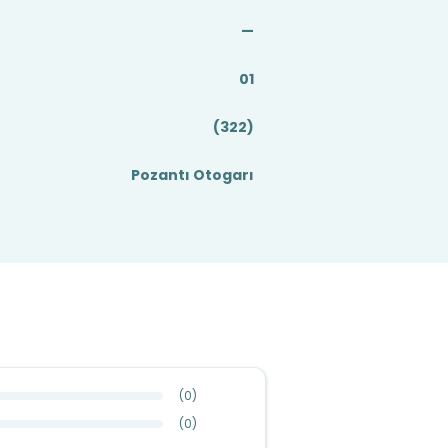
—
01
(322)
Pozantı Otogarı
(
0
)
(
0
)