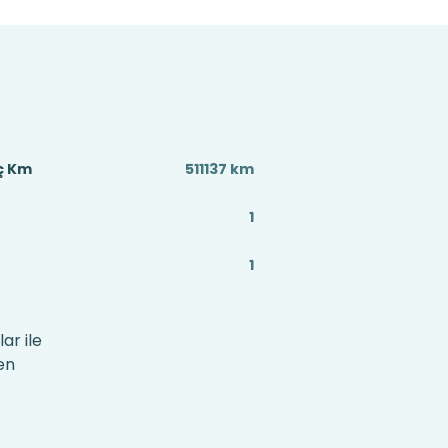
aç Km
511137 km
1
1
ar ile
en