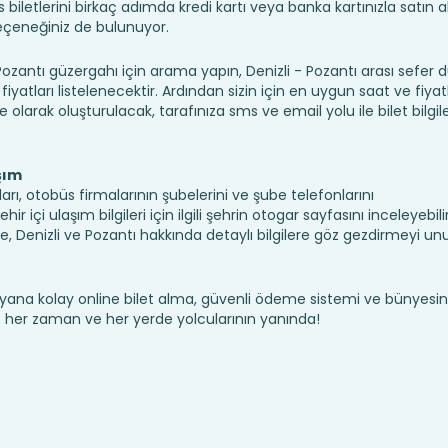
iletlerini birkaç adımda kredi kartı veya banka kartınızla satın ala
seçeneğiniz de bulunuyor.
antı güzergahı için arama yapın, Denizli - Pozantı arası sefer 
fiyatları listelenecektir. Ardından sizin için en uygun saat ve fiyat
ine olarak oluşturulacak, tarafınıza sms ve email yolu ile bilet bilgile
şım
ları, otobüs firmalarının şubelerini ve şube telefonlarını
 içi ulaşım bilgileri için ilgili şehrin otogar sayfasını inceleyebilir
 Denizli ve Pozantı hakkında detaylı bilgilere göz gezdirmeyi un
yana kolay online bilet alma, güvenli ödeme sistemi ve bünyesin
te her zaman ve her yerde yolcularının yanında!