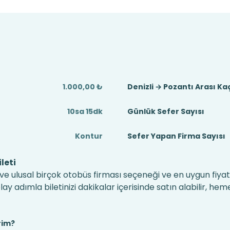
1.000,00 ₺
Denizli → Pozantı Arası K
10sa 15dk
Günlük Sefer Sayısı
Kontur
Sefer Yapan Firma Sayısı
leti
l ve ulusal birçok otobüs firması seçeneği ve en uygun fiyatl
 adımla biletinizi dakikalar içerisinde satın alabilir, hem
rim?