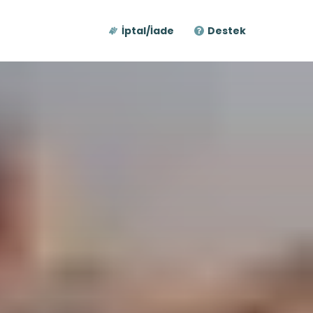
İptal/İade
Destek