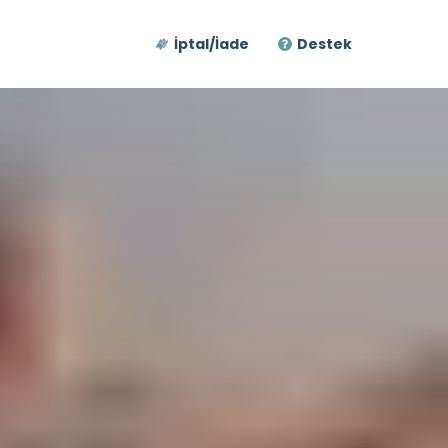
İptal/İade
Destek