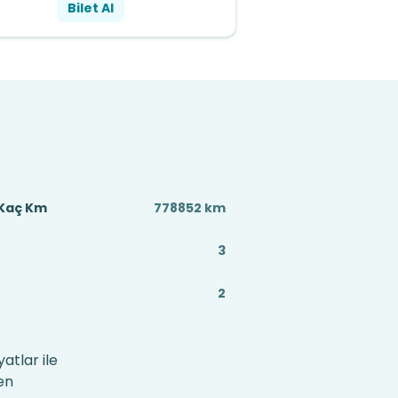
Bilet Al
 Kaç Km
778852 km
3
2
atlar ile
en