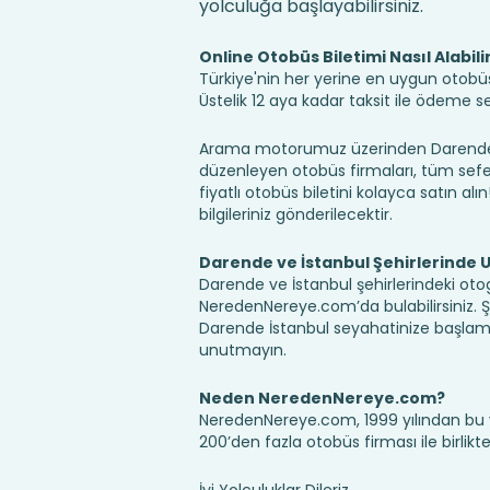
yolculuğa başlayabilirsiniz.
Online Otobüs Biletimi Nasıl Alabili
Türkiye'nin her yerine en uygun otobüs b
Üstelik 12 aya kadar taksit ile ödeme 
Arama motorumuz üzerinden Darende İs
düzenleyen otobüs firmaları, tüm sefer 
fiyatlı otobüs biletini kolayca satın alı
bilgileriniz gönderilecektir.
Darende ve İstanbul Şehirlerinde 
Darende ve İstanbul şehirlerindeki otog
NeredenNereye.com’da bulabilirsiniz. Şehir
Darende İstanbul seyahatinize başlama
unutmayın.
Neden NeredenNereye.com?
NeredenNereye.com, 1999 yılından bu 
200’den fazla otobüs firması ile birlik