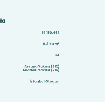
da
14.160.467
2
5.315
km
34
Avrupa Yakası (212)
Anadolu Yakası (216)
İstanbul Otogarı