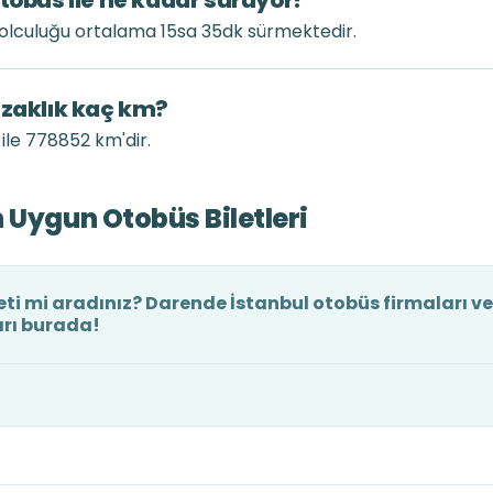
otobüs ile ne kadar sürüyor?
yolculuğu ortalama 15sa 35dk sürmektedir.
uzaklık kaç km?
ile 778852 km'dir.
 Uygun Otobüs Biletleri
ti mi aradınız? Darende İstanbul otobüs firmaları ve
arı burada!