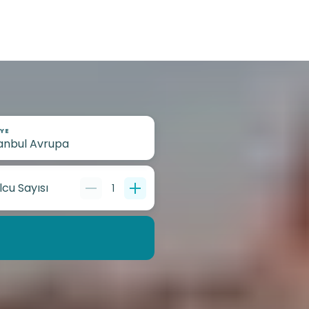
YE
lcu Sayısı
1