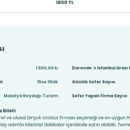
1800 TL
sı
1.600,00 ₺
Darende → İstanbul Arası
at
15sa 35dk
Günlük Sefer Sayısı
Malatya Beydağı Turizm
Sefer Yapan Firma Sayısı
 Bileti
el ve ulusal birçok otobüs firması seçeneği ve en uygun fiy
 adımla biletinizi dakikalar içerisinde satın alabilir, hem