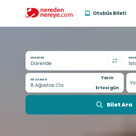
Otobüs Bileti
NEREDEN
NERE
Yarın
NE ZAMAN
Yo
Ertesi gün
Bilet Ara