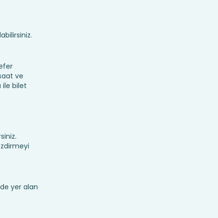
bilirsiniz.
efer
 saat ve
ile bilet
siniz.
ezdirmeyi
de yer alan