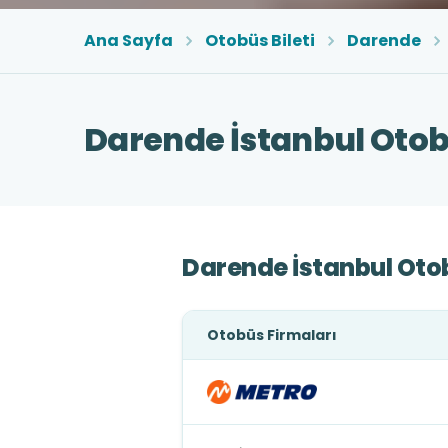
Ana Sayfa
Otobüs Bileti
Darende
Darende İstanbul Otobü
Darende İstanbul Otob
Otobüs Firmaları