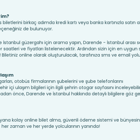
rim?
iletlerini birkaç adımda kredi kartı veya banka kartınızla satın ala
seçeneğiniz de bulunuyor.
tanbul güzergahı için arama yapın, Darende - İstanbul arası s
saatleri ve fiyatları listelenecektir. Ardından sizin için en uygun
n! Biletiniz online olarak oluşturulacak, tarafınıza sms ve email yolu 
Ulaşım
arları, otobüs firmalarının şubelerini ve şube telefonlarını
 içi ulaşım bilgileri için ilgili şehrin otogar sayfasını inceleyebilir
dan önce, Darende ve İstanbul hakkında detaylı bilgilere göz g
yana kolay online bilet alma, güvenli ödeme sistemi ve bünyesin
te her zaman ve her yerde yolcularının yanında!