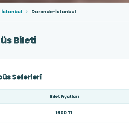
İstanbul
Darende-İstanbul
s Bileti
üs Seferleri
Bilet Fiyatları
1600 TL