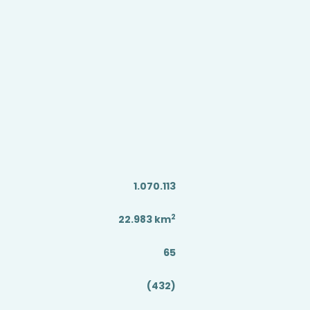
1.070.113
2
22.983
km
65
(432)