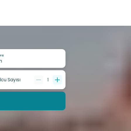
YE
lcu Sayısı
1