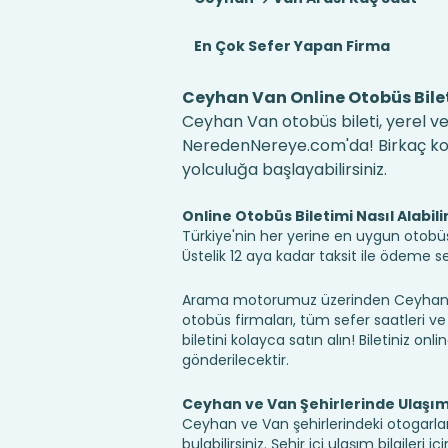
En Çok Sefer Yapan Firma
Ceyhan Van Online Otobüs Bile
Ceyhan Van otobüs bileti, yerel ve
NeredenNereye.com'da! Birkaç kolay
yolculuğa başlayabilirsiniz.
Online Otobüs Biletimi Nasıl Alabili
Türkiye'nin her yerine en uygun otobüs b
Üstelik 12 aya kadar taksit ile ödeme 
Arama motorumuz üzerinden Ceyhan Va
otobüs firmaları, tüm sefer saatleri ve 
biletini kolayca satın alın! Biletiniz onl
gönderilecektir.
Ceyhan ve Van Şehirlerinde Ulaşı
Ceyhan ve Van şehirlerindeki otogarlar
bulabilirsiniz. Şehir içi ulaşım bilgileri