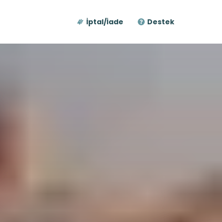
İptal/İade
Destek