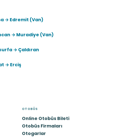
sa → Edremit (Van)
incan → Muradiye (Van)
ıurfa → Çaldıran
t → Erciş
OTOBÜS
Online Otobüs Bileti
Otobüs Firmaları
Otogarlar