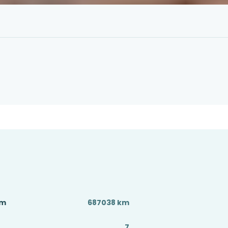
Km
687038 km
7