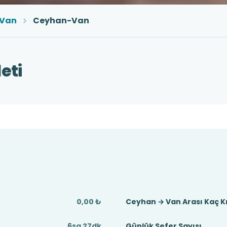
Van
Ceyhan-Van
eti
0,00 ₺
Ceyhan → Van Arası Kaç 
6sa 27dk
Günlük Sefer Sayısı