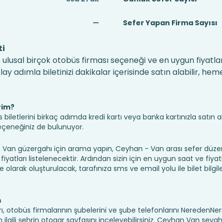
—
Sefer Yapan Firma Sayısı
ti
 ulusal birçok otobüs firması seçeneği ve en uygun fiyatlar
 adımla biletinizi dakikalar içerisinde satın alabilir, hem
rim?
iletlerini birkaç adımda kredi kartı veya banka kartınızla satın ala
seçeneğiniz de bulunuyor.
n güzergahı için arama yapın, Ceyhan - Van arası sefer düze
fiyatları listelenecektir. Ardından sizin için en uygun saat ve fiyat
ine olarak oluşturulacak, tarafınıza sms ve email yolu ile bilet bilgile
m
ı, otobüs firmalarının şubelerini ve şube telefonlarını NeredenN
 için ilgili şehrin otogar sayfasını inceleyebilirsiniz. Ceyhan Van seya