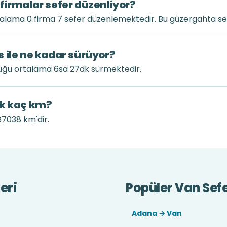
firmalar sefer düzenliyor?
alama 0 firma 7 sefer düzenlemektedir. Bu güzergahta sef
 ile ne kadar sürüyor?
uğu ortalama 6sa 27dk sürmektedir.
ık kaç km?
87038 km'dir.
eri
Popüler Van Sefe
Adana → Van