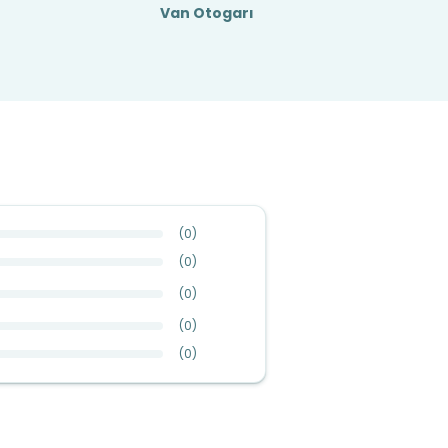
Van Otogarı
(
0
)
(
0
)
(
0
)
(
0
)
(
0
)