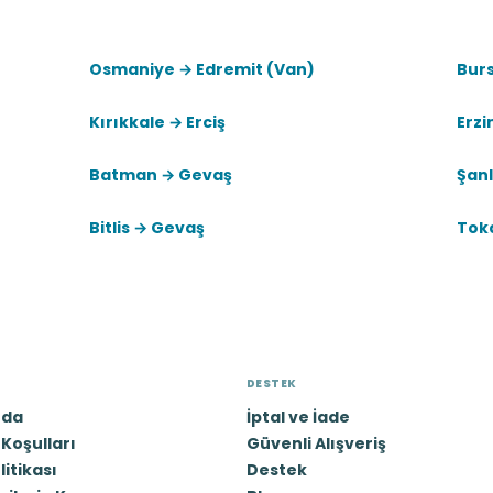
Osmaniye → Edremit (Van)
Bur
Kırıkkale → Erciş
Erz
Batman → Gevaş
Şanl
Bitlis → Gevaş
Toka
DESTEK
zda
İptal ve İade
Koşulları
Güvenli Alışveriş
olitikası
Destek