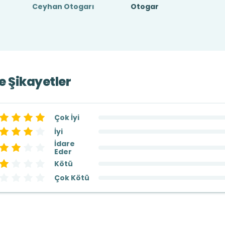
Ceyhan Otogarı
Otogar
ve Şikayetler
Çok İyi
İyi
İdare
Eder
Kötü
Çok Kötü