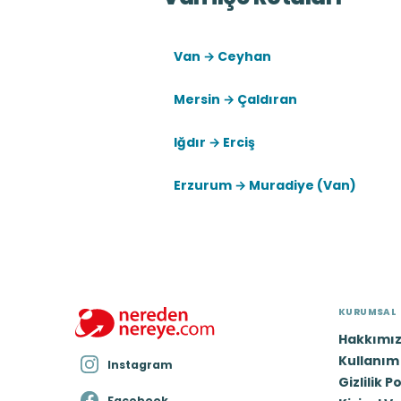
Van → Ceyhan
Mersin → Çaldıran
Iğdır → Erciş
Erzurum → Muradiye (Van)
KURUMSAL
Hakkımı
Kullanım 
Instagram
Gizlilik P
Facebook