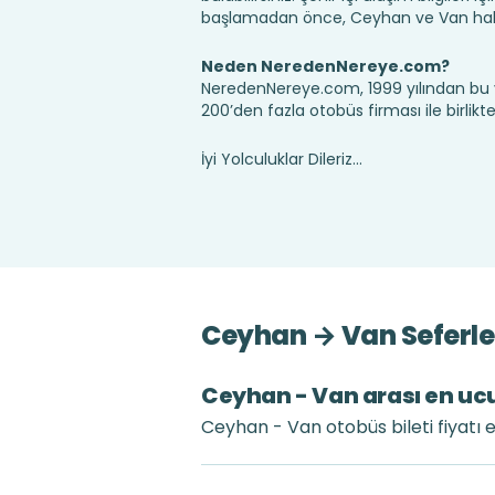
başlamadan önce, Ceyhan ve Van hakkı
Neden NeredenNereye.com?
NeredenNereye.com, 1999 yılından bu 
200’den fazla otobüs firması ile birlik
İyi Yolculuklar Dileriz...
Ceyhan → Van Seferle
Ceyhan - Van arası en ucuz
Ceyhan - Van otobüs bileti fiyatı 