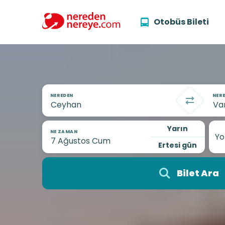
Otobüs Bileti
NEREDEN
NERE
Yarın
NE ZAMAN
Yo
Ertesi gün
Bilet Ara