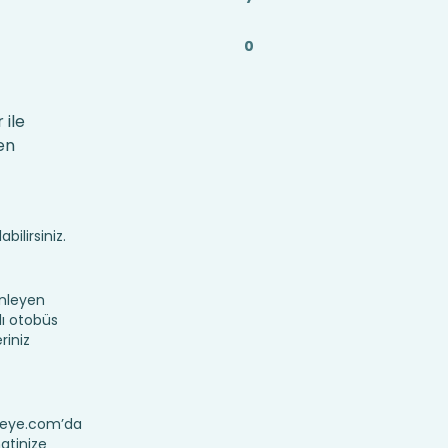
0
 ile
en
bilirsiniz.
nleyen
lı otobüs
riniz
ereye.com’da
hatinize