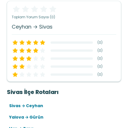
Toplam Yorum Sayısı (0)
Ceyhan → Sivas
(
0
)
(
0
)
(
0
)
(
0
)
(
0
)
Sivas İlçe Rotaları
Sivas → Ceyhan
Yalova → Gürün