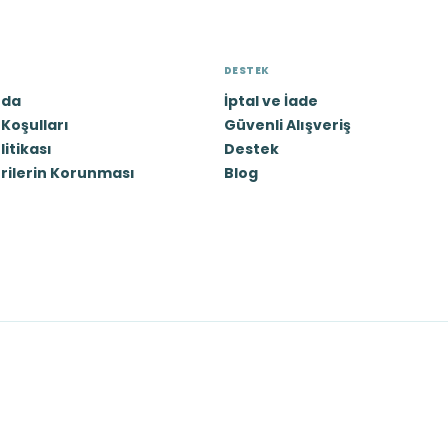
DESTEK
zda
İptal ve İade
Koşulları
Güvenli Alışveriş
olitikası
Destek
erilerin Korunması
Blog