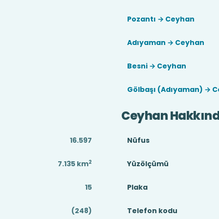
Pozantı → Ceyhan
Adıyaman → Ceyhan
Besni → Ceyhan
Gölbaşı (Adıyaman) → 
Ceyhan Hakkın
16.597
Nüfus
2
7.135
km
Yüzölçümü
15
Plaka
(248)
Telefon kodu