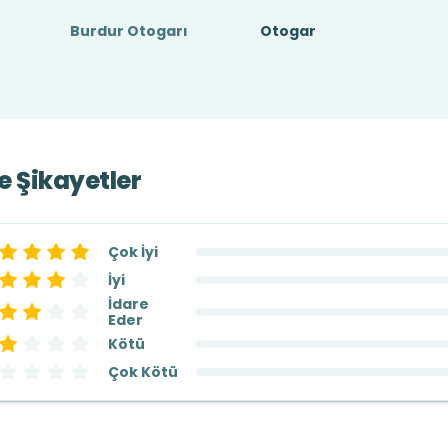
Burdur Otogarı
Otogar
ve Şikayetler
Çok İyi
İyi
İdare
Eder
Kötü
Çok Kötü