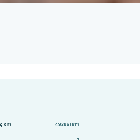
aç Km
493861 km
4