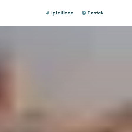
İptal/İade
Destek