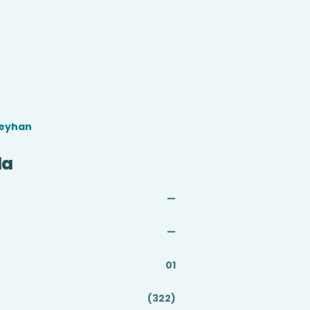
Ceyhan
da
—
—
01
(322)