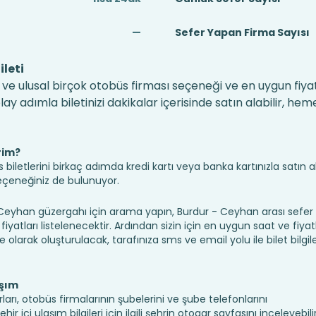
—
Sefer Yapan Firma Sayısı
leti
ve ulusal birçok otobüs firması seçeneği ve en uygun fiyat
 adımla biletinizi dakikalar içerisinde satın alabilir, hem
rim?
iletlerini birkaç adımda kredi kartı veya banka kartınızla satın ala
seçeneğiniz de bulunuyor.
yhan güzergahı için arama yapın, Burdur - Ceyhan arası sefer
fiyatları listelenecektir. Ardından sizin için en uygun saat ve fiyat
ine olarak oluşturulacak, tarafınıza sms ve email yolu ile bilet bilgile
aşım
arı, otobüs firmalarının şubelerini ve şube telefonlarını
 içi ulaşım bilgileri için ilgili şehrin otogar sayfasını inceleyebili