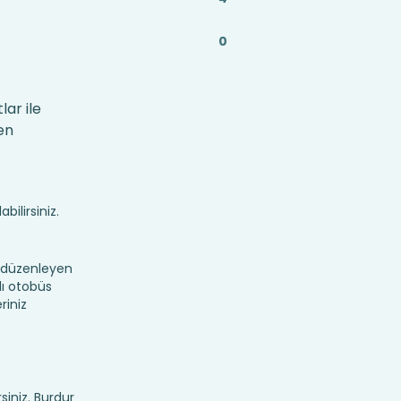
0
lar ile
en
bilirsiniz.
 düzenleyen
lı otobüs
riniz
rsiniz. Burdur