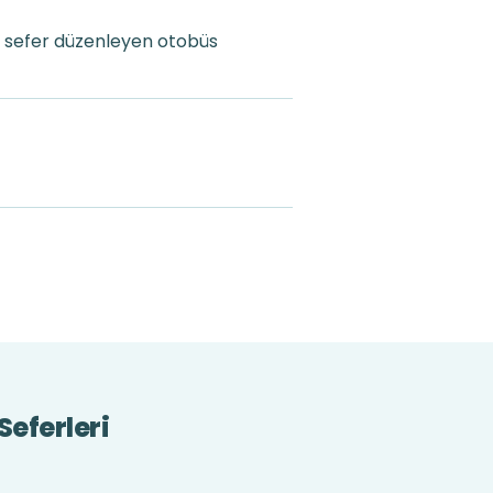
a sefer düzenleyen otobüs
eferleri