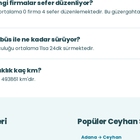
gi firmalar sefer düzenliyor?
ortalama 0 firma 4 sefer düzenlemektedir. Bu güzergaht
büs ile ne kadar sürüyor?
culuğu ortalama 11sa 24dk sürmektedir.
aklık kaç km?
 493861 km'dir.
ri
Popüler Ceyhan S
Adana → Ceyhan