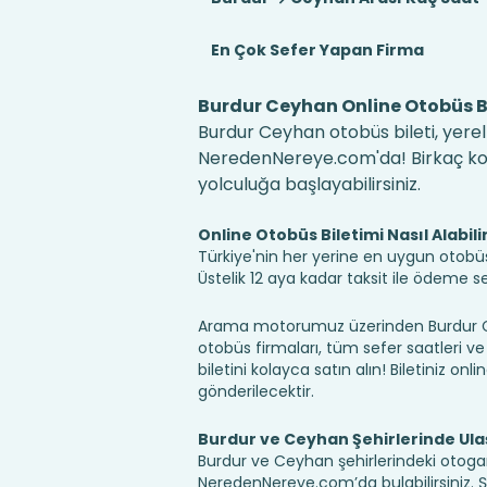
En Çok Sefer Yapan Firma
Burdur Ceyhan Online Otobüs Bi
Burdur Ceyhan otobüs bileti, yerel 
NeredenNereye.com'da! Birkaç kolay
yolculuğa başlayabilirsiniz.
Online Otobüs Biletimi Nasıl Alabili
Türkiye'nin her yerine en uygun otobüs b
Üstelik 12 aya kadar taksit ile ödeme 
Arama motorumuz üzerinden Burdur Ce
otobüs firmaları, tüm sefer saatleri ve 
biletini kolayca satın alın! Biletiniz onl
gönderilecektir.
Burdur ve Ceyhan Şehirlerinde Ul
Burdur ve Ceyhan şehirlerindeki otogarl
NeredenNereye.com’da bulabilirsiniz. Şehir