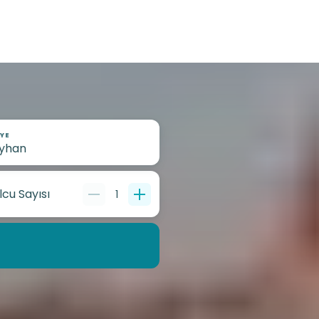
YE
lcu Sayısı
1