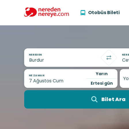
Otobüs Bileti
NEREDEN
NERE
Yarın
NE ZAMAN
Yo
Ertesi gün
Bilet Ara