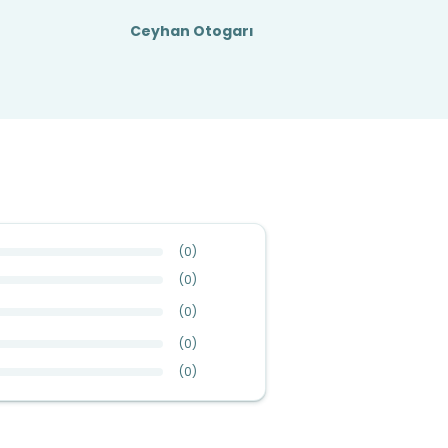
Ceyhan Otogarı
(
0
)
(
0
)
(
0
)
(
0
)
(
0
)