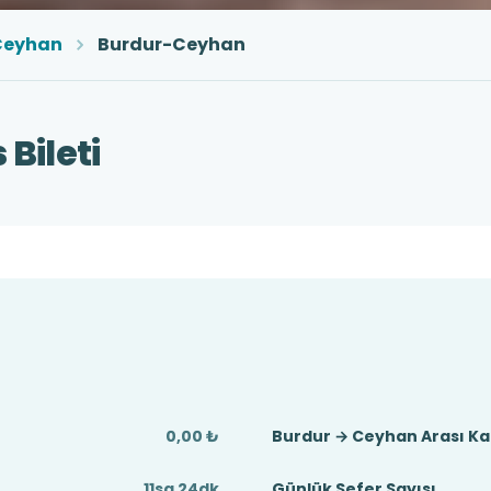
Ceyhan
Burdur-Ceyhan
Bileti
0,00 ₺
Burdur → Ceyhan Arası K
11sa 24dk
Günlük Sefer Sayısı