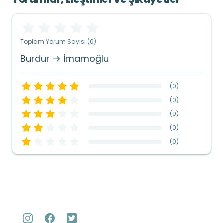
Toplam Yorum Sayısı (0)
Burdur → İmamoğlu
(
0
)
(
0
)
(
0
)
(
0
)
(
0
)