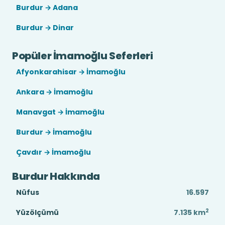
Burdur → Adana
Burdur → Dinar
Popüler İmamoğlu Seferleri
Afyonkarahisar → İmamoğlu
Ankara → İmamoğlu
Manavgat → İmamoğlu
Burdur → İmamoğlu
Çavdır → İmamoğlu
Burdur Hakkında
Nüfus
16.597
2
Yüzölçümü
7.135
km