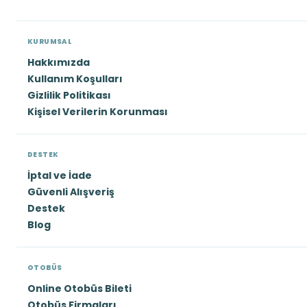
KURUMSAL
Hakkımızda
Kullanım Koşulları
Gizlilik Politikası
Kişisel Verilerin Korunması
DESTEK
İptal ve İade
Güvenli Alışveriş
Destek
Blog
OTOBÜS
Online Otobüs Bileti
Otobüs Firmaları