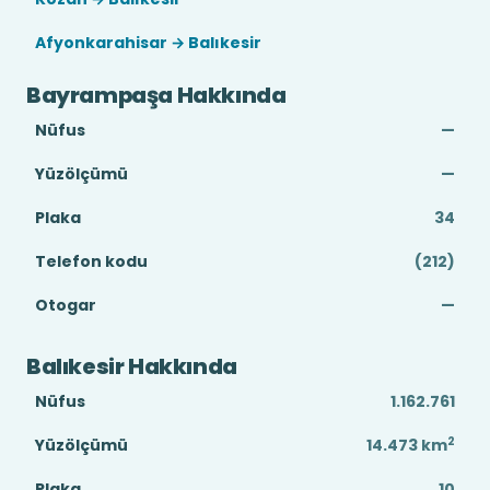
Afyonkarahisar → Balıkesir
Bayrampaşa Hakkında
Nüfus
—
Yüzölçümü
—
Plaka
34
Telefon kodu
(212)
Otogar
—
Balıkesir Hakkında
Nüfus
1.162.761
2
Yüzölçümü
14.473
km
Plaka
10