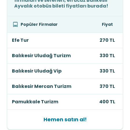
firmaları ve seferleri, en ucuz Balıkesir
Ayvalık otobüs bileti fiyatları burada!
Popüler Firmalar
Fiyat
Efe Tur
270 TL
Balıkesir Uludağ Turizm
330 TL
Balıkesir Uludağ Vip
330 TL
Balıkesir Mercan Turizm
370 TL
Pamukkale Turizm
400 TL
Hemen satın al!