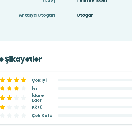
(242)
Telefon kodu
Antalya Otogarı
Otogar
ve Şikayetler
Çok İyi
İyi
İdare
Eder
Kötü
Çok Kötü