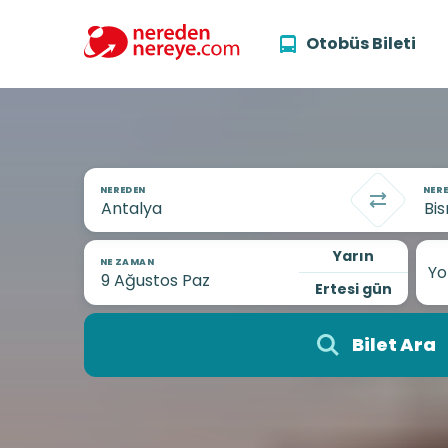
Otobüs Bileti
NEREDEN
NERE
Yarın
NE ZAMAN
Yo
Ertesi gün
Bilet Ara