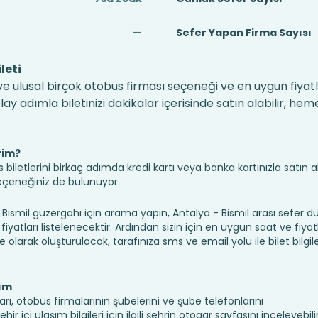
—
Sefer Yapan Firma Sayısı
leti
 ve ulusal birçok otobüs firması seçeneği ve en uygun fiyatl
 adımla biletinizi dakikalar içerisinde satın alabilir, hem
rim?
iletlerini birkaç adımda kredi kartı veya banka kartınızla satın ala
seçeneğiniz de bulunuyor.
smil güzergahı için arama yapın, Antalya - Bismil arası sefer 
fiyatları listelenecektir. Ardından sizin için en uygun saat ve fiyat
ine olarak oluşturulacak, tarafınıza sms ve email yolu ile bilet bilgile
şım
arı, otobüs firmalarının şubelerini ve şube telefonlarını
 içi ulaşım bilgileri için ilgili şehrin otogar sayfasını inceleyebilir