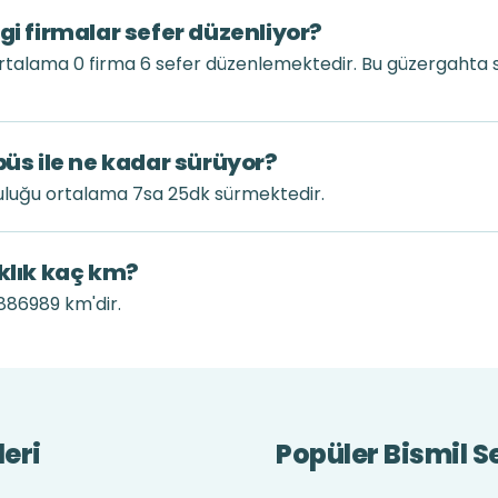
gi firmalar sefer düzenliyor?
ortalama 0 firma 6 sefer düzenlemektedir. Bu güzergahta 
büs ile ne kadar sürüyor?
culuğu ortalama 7sa 25dk sürmektedir.
aklık kaç km?
 886989 km'dir.
leri
Popüler Bismil Se