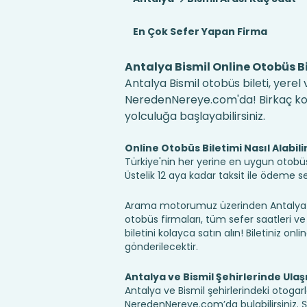
En Çok Sefer Yapan Firma
Antalya Bismil Online Otobüs Bi
Antalya Bismil otobüs bileti, yerel
NeredenNereye.com'da! Birkaç kolay
yolculuğa başlayabilirsiniz.
Online Otobüs Biletimi Nasıl Alabili
Türkiye'nin her yerine en uygun otobüs b
Üstelik 12 aya kadar taksit ile ödeme 
Arama motorumuz üzerinden Antalya Bi
otobüs firmaları, tüm sefer saatleri ve 
biletini kolayca satın alın! Biletiniz onl
gönderilecektir.
Antalya ve Bismil Şehirlerinde Ula
Antalya ve Bismil şehirlerindeki otogarl
NeredenNereye.com’da bulabilirsiniz. Şehir