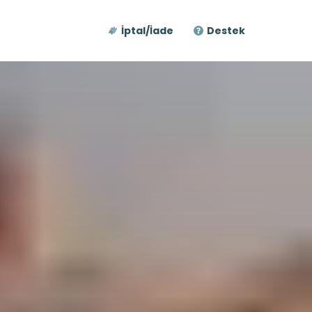
İptal/İade
Destek