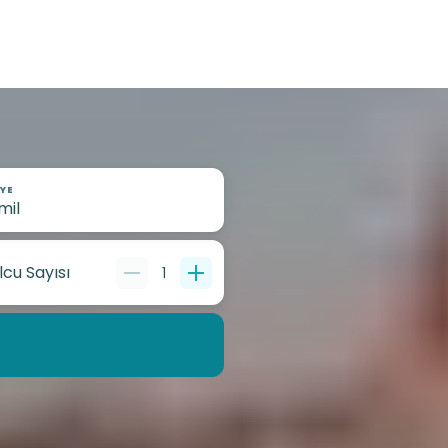
YE
lcu Sayısı
1