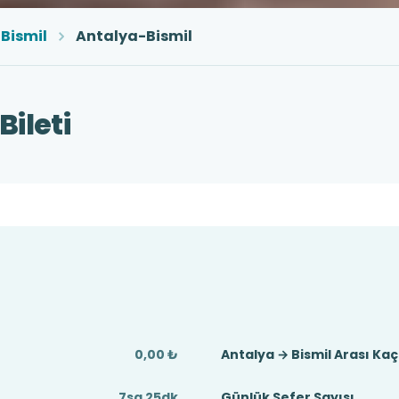
Bismil
Antalya-Bismil
ileti
0,00 ₺
Antalya → Bismil Arası Ka
7sa 25dk
Günlük Sefer Sayısı