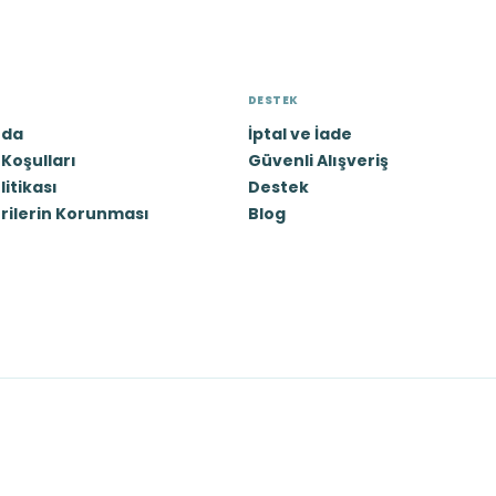
DESTEK
zda
İptal ve İade
Koşulları
Güvenli Alışveriş
olitikası
Destek
erilerin Korunması
Blog