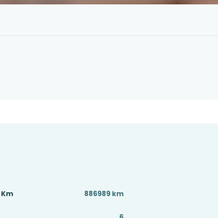
ç Km
886989 km
6