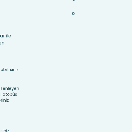
0
ar ile
en
bilirsiniz.
düzenleyen
lı otobüs
riniz
siniz.