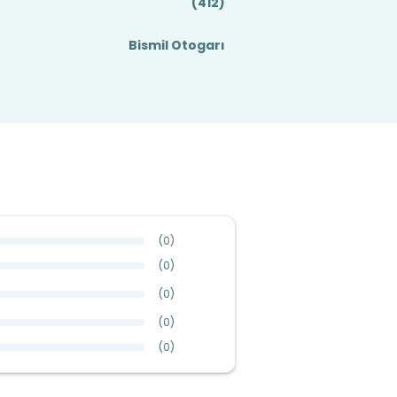
(412)
Bismil Otogarı
(
0
)
(
0
)
(
0
)
(
0
)
(
0
)