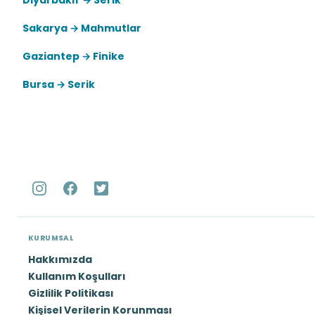
Diyarbakır → Serik
Sakarya → Mahmutlar
Gaziantep → Finike
Bursa → Serik
KURUMSAL
Hakkımızda
Kullanım Koşulları
Gizlilik Politikası
Kişisel Verilerin Korunması