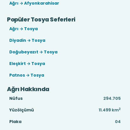
Ağrı → Afyonkarahisar
Popüler Tosya Seferleri
Ağrı → Tosya
Diyadin → Tosya
Doğubeyazıt → Tosya
Eleşkirt → Tosya
Patnos → Tosya
Ağrı Hakkında
Nüfus
294.705
2
Yüzölçümü
11.499
km
Plaka
04