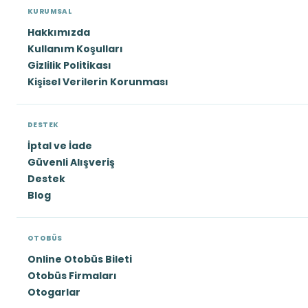
KURUMSAL
Hakkımızda
Kullanım Koşulları
Gizlilik Politikası
Kişisel Verilerin Korunması
DESTEK
İptal ve İade
Güvenli Alışveriş
Destek
Blog
OTOBÜS
Online Otobüs Bileti
Otobüs Firmaları
Otogarlar