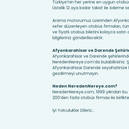
Türkiye'nin her yerine en uygun otobüs b
Üstelik 12 aya kadar taksit ile ödeme 
Arama motorumuz üzerinden Afyonkara
sefer düzenleyen otobüs firmaları, tüm 
ve fiyatlı otobüs biletini kolayca satın 
bilgileriniz gönderilecektir.
Afyonkarahisar ve Darende Şehirl
Afyonkarahisar ve Darende şehirlerindek
NeredenNereye.com’da bulabilirsiniz. Şehir
Afyonkarahisar Darende seyahatinize 
gezdirmeyi unutmayın.
Neden NeredenNereye.com?
NeredenNereye.com, 1999 yılından bu 
200’den fazla otobüs firması ile birlik
İyi Yolculuklar Dileriz...