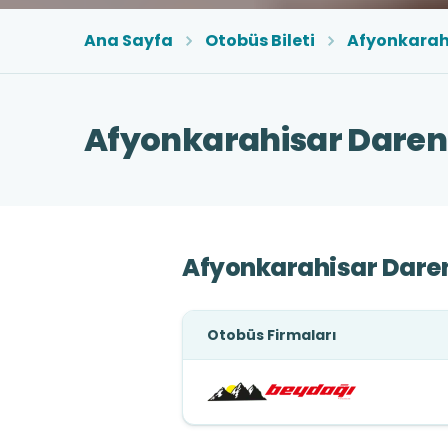
Ana Sayfa
Otobüs Bileti
Afyonkarah
Afyonkarahisar Darend
Afyonkarahisar Daren
Otobüs Firmaları