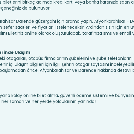
iletlerini birkaç adımda kredi kartı veya banka kartınızla satın ala
seçeneğiniz de bulunuyor.
hisar Darende güzergahı için arama yapın, Afyonkarahisar - D
sefer saatleri ve fiyatları listelenecektir. Ardından sizin için en
alın! Biletiniz online olarak oluşturulacak, tarafınıza sms ve email yo
erinde Ulaşım
i otogarları, otobüs firmalarının şubelerini ve şube telefonlarını
 içi ulaşım bilgileri için ilgili şehrin otogar sayfasını inceleyebilir
başlamadan önce, Afyonkarahisar ve Darende hakkında detaylı bi
yana kolay online bilet alma, güvenli ödeme sistemi ve bünyesin
te her zaman ve her yerde yolcularının yanında!