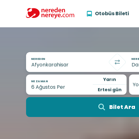
Otobüs Bileti
NEREDEN
NERE
Yarın
NE ZAMAN
Yo
Ertesi gün
Bilet Ara