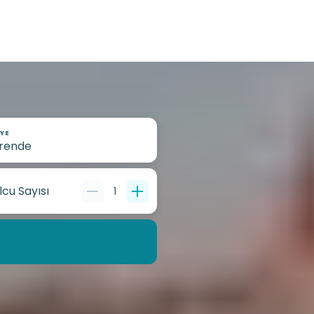
YE
lcu Sayısı
1