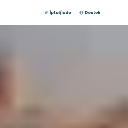
İptal/İade
Destek