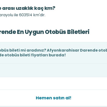
 arası uzaklık kaç km?
rayolu ile 603514 km'dir.
ende En Uygun Otobüs Biletleri
üs bileti mi aradınız? Afyonkarahisar Darende otobüs
 otobüs bileti fiyatları burada!
Hemen satın al!