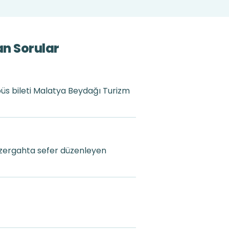
an Sorular
büs bileti Malatya Beydağı Turizm
üzergahta sefer düzenleyen