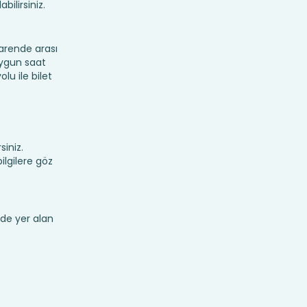
bilirsiniz.
arende arası
 uygun saat
lu ile bilet
siniz.
lgilere göz
de yer alan