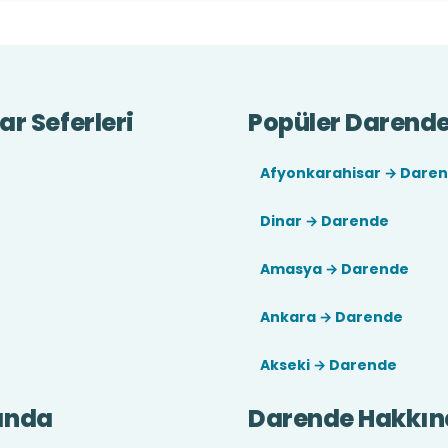
r Seferleri
Popüler Darende 
Afyonkarahisar → Dare
Dinar → Darende
Amasya → Darende
Ankara → Darende
Akseki → Darende
ında
Darende Hakkı