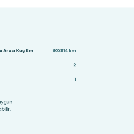
e Arası Kaç Km
603514 km
2
1
 uygun
ilir,