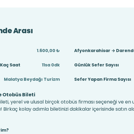
nde Arası
1.600,00 ₺
Afyonkarahisar → Darend
 Kaç Saat
11sa 0dk
Günlük Sefer Sayısı
Malatya Beydağı Turizm
Sefer Yapan Firma Sayısı
 Otobüs Bileti
eti, yerel ve ulusal birçok otobüs firması seçeneği ve en
irkaç kolay adımla biletinizi dakikalar içerisinde satın alab
rim?