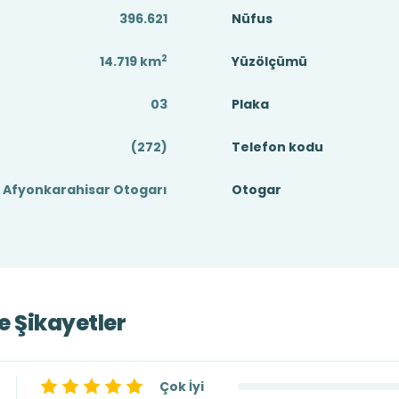
396.621
Nüfus
2
14.719
km
Yüzölçümü
03
Plaka
(272)
Telefon kodu
Afyonkarahisar Otogarı
Otogar
ve Şikayetler
Çok İyi