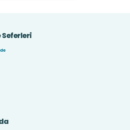
Seferleri
nde
nda