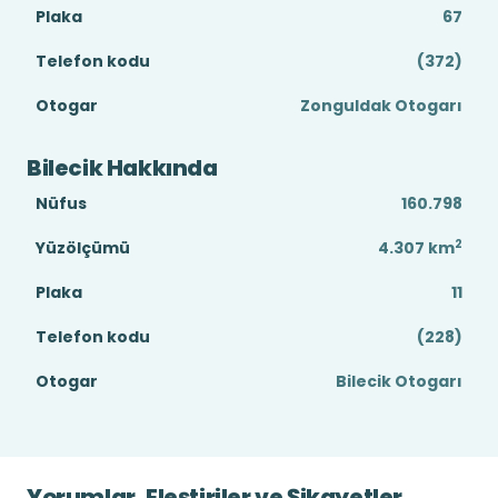
Plaka
67
Telefon kodu
(372)
Otogar
Zonguldak Otogarı
Bilecik Hakkında
Nüfus
160.798
2
Yüzölçümü
4.307
km
Plaka
11
Telefon kodu
(228)
Otogar
Bilecik Otogarı
Yorumlar, Eleştiriler ve Şikayetler