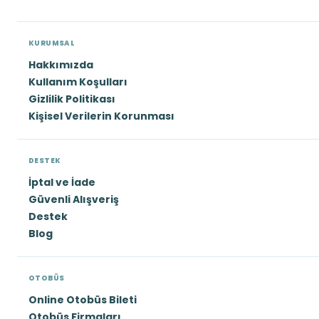
KURUMSAL
Hakkımızda
Kullanım Koşulları
Gizlilik Politikası
Kişisel Verilerin Korunması
DESTEK
İptal ve İade
Güvenli Alışveriş
Destek
Blog
OTOBÜS
Online Otobüs Bileti
Otobüs Firmaları