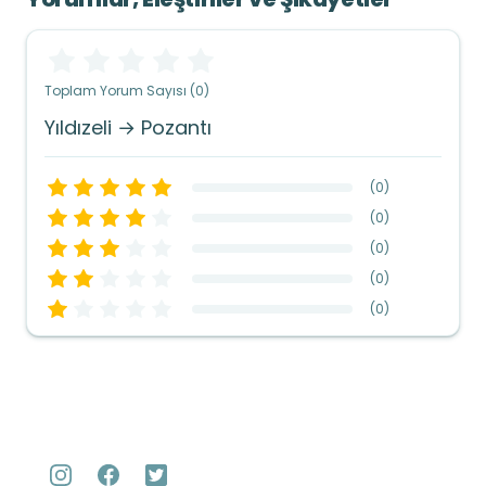
Toplam Yorum Sayısı (0)
Yıldızeli → Pozantı
(
0
)
(
0
)
(
0
)
(
0
)
(
0
)