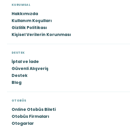
KURUMSAL
Hakkımızda
Kullanım Koşulları
Gizlilik Politikası
Kişisel Verilerin Korunması
DESTEK
İptal ve İade
Güvenli Alışveriş
Destek
Blog
OTOBÜS
Online Otobüs Bileti
Otobüs Firmaları
Otogarlar