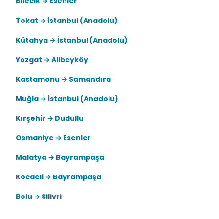
Bilecik → Esenler
Tokat → İstanbul (Anadolu)
Kütahya → İstanbul (Anadolu)
Yozgat → Alibeyköy
Kastamonu → Samandıra
Muğla → İstanbul (Anadolu)
Kırşehir → Dudullu
Osmaniye → Esenler
Malatya → Bayrampaşa
Kocaeli → Bayrampaşa
Bolu → Silivri