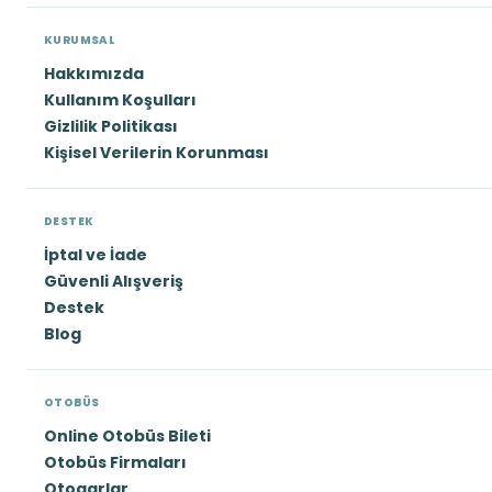
KURUMSAL
Hakkımızda
Kullanım Koşulları
Gizlilik Politikası
Kişisel Verilerin Korunması
DESTEK
İptal ve İade
Güvenli Alışveriş
Destek
Blog
OTOBÜS
Online Otobüs Bileti
Otobüs Firmaları
Otogarlar