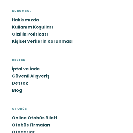
KURUMSAL
Hakkımızda
Kullanım Koşulları
Gizlilik Politikası
Kişisel Verilerin Korunması
DESTEK
İptal ve İade
Güvenli Alışveriş
Destek
Blog
OTOBÜS
Online Otobüs Bileti
Otobüs Firmaları
Otogarlar