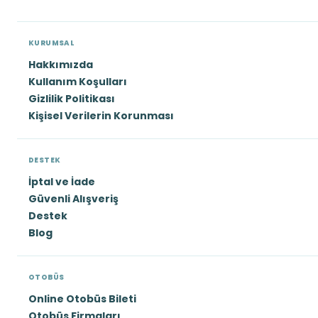
KURUMSAL
Hakkımızda
Kullanım Koşulları
Gizlilik Politikası
Kişisel Verilerin Korunması
DESTEK
İptal ve İade
Güvenli Alışveriş
Destek
Blog
OTOBÜS
Online Otobüs Bileti
Otobüs Firmaları