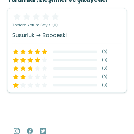
Toplam Yorum Sayısı (0)
Susurluk → Babaeski
(
0
)
(
0
)
(
0
)
(
0
)
(
0
)